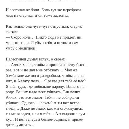
И за­сто­нал от бо­ли. Боль тут же пе­ре­бро­си­
лась на ста­ри­ка, и он то­же за­сто­нал.
Как толь­ко она чуть-чуть от­пус­ти­ла, ста­рик
ска­зал:
— Ско­ро ночь… Ни­кто сю­да не при­дёт, ни
мои, ни твои. Я убью те­бя, а по­том и сам
умру с мо­лит­вой.
Па­лес­ти­нец ду­мал вслух, о сво­ём:
— Ал­лах хо­чет, что­бы я при­шёл к не­му быст­
рее, вот и не дал мне от­бе­жать… Моя же
бом­ба мне же но­ги раз­дро­би­ла, что­бы я, зна­
чит, к Ал­ла­ху полз… Я раз­ве для те­бя её нёс?
Я шёл ту­да, где по­боль­ше на­ро­ду. Ва­ше­го на­
ро­ду. Ва­ших на­до всех уби­вать. Так ве­лит
Ал­лах, это все зна­ют. Те­бя я не со­би­рал­ся
уби­вать. Од­но­го — за­чем? А ты вот встре­
тил­ся… Да­же не знаю, как мы столк­ну­лись:
ты ме­ня за­дел, или я те­бя… А я вы­ро­нил сум­
ку… И вот те­перь я бес­по­мощ­ный, и при­хо­
дит­ся уми­рать…