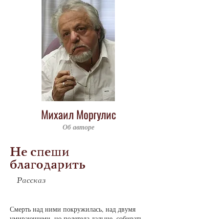
Михаил Моргулис
Об авторе
Не спеши
благодарить
Рассказ
Смерть над ни­ми по­кру­жи­лась, над дву­мя
уми­ра­ю­щи­ми, но по­ле­те­ла даль­ше, со­би­рать