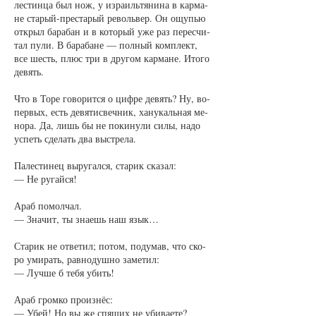
лес­тин­ца был нож, у из­ра­иль­тя­ни­на в кар­ма­
не ста­рый-пре­ста­рый ре­воль­вер. Он ощупью
от­крыл ба­ра­бан и в ко­то­рый уже раз пе­ре­счи­
тал пу­ли. В ба­ра­ба­не — пол­ный ком­плект,
все шесть, плюс три в дру­гом кар­ма­не. Ито­го
де­вять.
Что в То­ре го­во­рит­ся о циф­ре де­вять? Ну, во-
пер­вых, есть де­вя­тис­веч­ник, ха­ну­каль­ная ме­
но­ра. Да, лишь бы не по­ки­ну­ли си­лы, на­до
успеть сде­лать два вы­стре­ла.
Па­лес­ти­нец вы­ру­гал­ся, ста­рик ска­зал:
— Не ру­гай­ся!
Араб по­мол­чал.
— Зна­чит, ты зна­ешь наш язык…
Ста­рик не от­ве­тил; по­том, по­ду­мав, что ско­
ро уми­рать, рав­но­душ­но за­ме­тил:
— Луч­ше б те­бя убить!
Араб гром­ко про­из­нёс:
— Убей! Но вы же спя­щих не уби­ва­е­те?