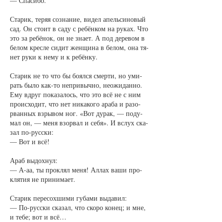
— Спа­си­бо.
Ста­рик, те­ряя со­зна­ние, ви­дел апель­си­но­вый
сад. Он сто­ит в са­ду с ре­бён­ком на ру­ках. Что
это за ре­бёнок, он не зна­ет. А под де­ре­вом в
бе­лом крес­ле си­дит жен­щи­на в бе­лом, она тя­
нет ру­ки к не­му и к ре­бён­ку.
Ста­рик не то что бы бо­ял­ся смер­ти, но уми­
рать бы­ло как-то не­при­выч­но, не­ожи­дан­но.
Ему вдруг по­ка­за­лось, что это всё не с ним
про­ис­хо­дит, что нет ни­ка­ко­го ара­ба и разо­
рван­ных взры­вом ног. «Вот ду­рак, — по­ду­
мал он, — ме­ня взо­рвал и се­бя». И вслух ска­
зал по-рус­ски:
— Вот и всё!
Араб вы­дох­нул:
— А-аа, ты про­клял ме­ня! Ал­лах ва­ши про­
кля­тия не при­ни­ма­ет.
Ста­рик пе­ре­сох­ши­ми гу­ба­ми вы­да­вил:
— По-рус­ски ска­зал, что ско­ро ко­нец; и мне,
и те­бе; вот и всё…