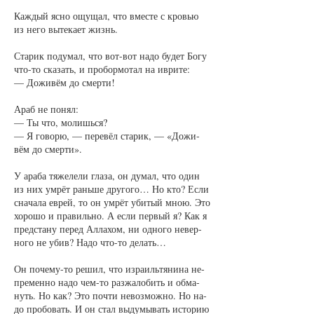
Каж­дый яс­но ощу­щал, что вмес­те с кровью
из не­го вы­те­ка­ет жизнь.
Ста­рик по­ду­мал, что вот-вот на­до бу­дет Бо­гу
что-то ска­зать, и про­бор­мо­тал на ив­ри­те:
— До­жи­вём до смер­ти!
Араб не по­нял:
— Ты что, мо­лишь­ся?
— Я го­во­рю, — пе­ре­вёл ста­рик, — «До­жи­
вём до смер­ти».
У ара­ба тя­же­ле­ли гла­за, он ду­мал, что один
из них умрёт рань­ше дру­го­го… Но кто? Если
сна­ча­ла ев­рей, то он умрёт уби­тый мною. Это
хо­ро­шо и пра­виль­но. А если пер­вый я? Как я
пред­ста­ну пе­ред Ал­ла­хом, ни од­но­го не­вер­
но­го не убив? На­до что-то де­лать…
Он по­че­му-то ре­шил, что из­ра­иль­тя­ни­на не­
пре­мен­но на­до чем-то раз­жа­ло­бить и об­ма­
нуть. Но как? Это поч­ти не­воз­мож­но. Но на­
до про­бо­вать. И он стал вы­ду­мы­вать ис­то­рию