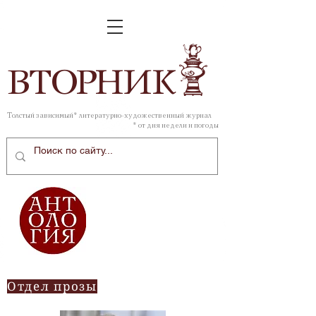
ВТОР
НИК
Толстый зависимый* литературно-художественный журнал
* от дня недели и погоды
Отдел прозы