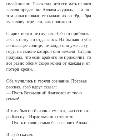
сво­ей жиз­ни. Рас­ска­зал, что его мать из­на­си­
ло­ва­ли пре­дав­шие Ал­ла­ха «кур­ды», — а по­
том из­на­си­ло­ва­ли его млад­ших сес­тёр, а бра­
ту го­ло­ву от­ре­за­ли, как по­ло­же­но.
Ста­рик поч­ти не слу­шал. Не­бо то при­бли­жа­
лось к не­му, то от­да­ля­лось. Их бы дав­но уби­
ло па­ля­щее солн­це, не зай­ди оно уже за ту
го­ру, на скло­не ко­то­рой они ле­жа­ли. Ста­рик
по­ду­мал, что если араб его не при­кон­чит, то
всё рав­но обо­им ско­ро ко­нец от жаж­ды и от
по­те­ри кро­ви.
Оба му­чи­лись и те­ря­ли со­зна­ние. Пре­рвав
рас­сказ, араб вдруг ска­зал:
— Пусть Все­выш­ний бла­го­сло­вит твою
семью!
И хо­тя был он бли­зок к смер­ти, глаз его хит­
ро блес­нул. Из­ра­иль­тя­нин от­ве­тил:
— Пусть и твою семью бла­го­сло­вит Ал­лах!
И араб ска­зал: