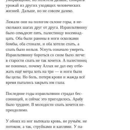
уро­жай из дру­гих ухо­дя­щих че­ло­ве­чес­ких
жиз­ней. Даль­ше, но не со­всем да­ле­ко.
Ле­жа­ли они на по­ло­гом скло­не го­ры, в не­
сколь­ких ша­гах друг от дру­га. Из­ра­иль­тя­ни­ну
бы­ло семь­де­сят пять, па­лес­тин­цу во­сем­над­
цать. Оба бы­ли ра­не­ны в но­ги оскол­ка­ми
бом­бы, оба сто­на­ли, и оба хо­те­ли спать, а
спать бы­ло не­льзя. Уснуть озна­ча­ло уме­реть.
Из­ра­иль­тя­ни­ну бо­роть­ся со сном бы­ло лег­че:
в ста­рос­ти спать не так хо­чет­ся. А па­лес­ти­нец
не по­ни­мал, по­че­му Ал­лах не дал ему от­бе­
жать ещё мет­ра хоть на три — и но­ги бы­ли
бы це­лы. Но боль, по­те­ря кро­ви и жаж­да всё
вре­мя пы­та­лись за­крыть им гла­за.
По­след­ние го­ды из­ра­иль­тя­нин стра­дал бес­
сон­ни­цей, и сей­час это при­го­ди­лось. Ара­бу
бы­ло труд­нее. В мо­ло­дос­ти спать хо­чет­ся не­
пре­одо­ли­мо.
У обо­их из ног вы­те­ка­ла кровь, не ручь­ём, не
по­то­ком, а так, струй­ка­ми и кап­ля­ми. У па­