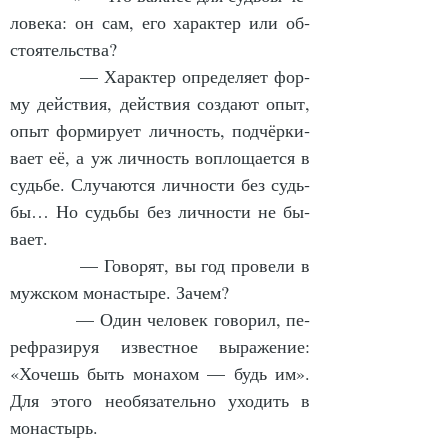
ло­ве­ка: он сам, его ха­рак­тер или об­
сто­я­тельст­ва?
            — Ха­рак­тер опре­де­ля­ет фор­
му дейст­вия, дейст­вия со­зда­ют опыт, 
опыт фор­ми­ру­ет лич­ность, под­чёр­ки­
ва­ет её, а уж лич­ность во­пло­ща­ет­ся в 
судь­бе. Слу­ча­ют­ся лич­нос­ти без судь­
бы… Но судь­бы без лич­нос­ти не бы­
ва­ет.
            — Го­во­рят, вы год про­ве­ли в 
муж­ском мо­на­с­ты­ре. За­чем?
            — Один че­ло­век го­во­рил, пе­
ре­фра­зи­руя из­вест­ное вы­ра­же­ние: 
«Хо­чешь быть мо­на­хом — будь им». 
Для это­го не­обя­за­тель­но ухо­дить в 
мо­на­с­тырь.