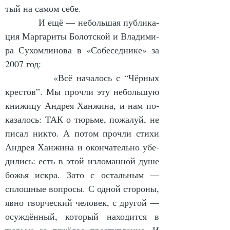
тый на са­мом се­бе.
            И ещё — не­боль­шая пуб­ли­ка­
ция Мар­га­ри­ты Бо­лот­ской и Вла­ди­ми­
ра Су­хом­ли­но­ва в «Со­бе­сед­ни­ке» за 
2007 год:
            «Всё на­ча­лось с “Чёр­ных 
крес­тов”. Мы про­чли эту не­боль­шую 
кни­жи­цу Ан­дрея Хан­жи­на, и нам по­
ка­за­лось: ТАК о тюрь­ме, по­жа­луй, не 
пи­сал ни­кто. А по­том про­чли сти­хи 
Ан­дрея Хан­жи­на и окон­ча­тель­но убе­
ди­лись: есть в этой из­ло­ман­ной ду­ше 
божья ис­кра. За­то с осталь­ным — 
сплош­ные во­про­сы. С од­ной сто­ро­ны, 
яв­но твор­чес­кий че­ло­век, с дру­гой — 
осуж­дён­ный, ко­то­рый на­хо­дит­ся в 