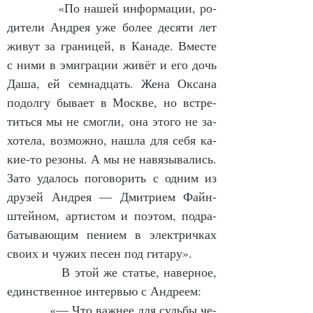
            «По на­шей ин­фор­ма­ции, ро­
ди­те­ли Ан­дрея уже бо­лее де­ся­ти лет 
жи­вут за гра­ни­цей, в Ка­на­де. Вмес­те 
с ни­ми в эмиг­ра­ции жи­вёт и его дочь 
Да­ша, ей сем­над­цать. Же­на Ок­са­на 
по­дол­гу бы­ва­ет в Моск­ве, но встре­
тить­ся мы не смог­ли, она это­го не за­
хо­те­ла, воз­мож­но, на­шла для се­бя ка­
кие-то ре­зо­ны. А мы не на­вя­зы­ва­лись. 
За­то уда­лось по­го­во­рить с од­ним из 
дру­зей Ан­дрея — Дмит­ри­ем Файн­
штей­ном, ар­тис­том и по­этом, под­ра­
ба­ты­ва­ю­щим пе­ни­ем в элек­трич­ках 
сво­их и чу­жих пе­сен под ги­та­ру».
            В этой же статье, на­вер­ное, 
единст­вен­ное ин­тервью с Ан­дре­ем:
            «— Что важ­нее для судь­бы че­