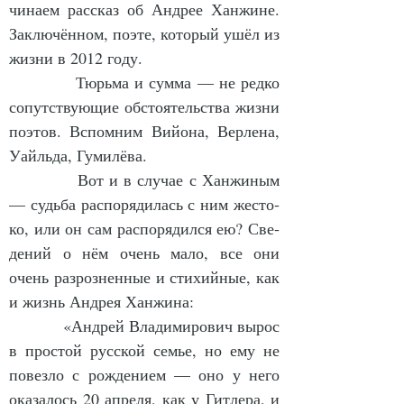
чи­на­ем рас­сказ об Ан­дрее Хан­жи­не. 
За­клю­чён­ном, по­эте, ко­то­рый ушёл из 
жиз­ни в 2012 го­ду.
            Тюрь­ма и сум­ма — не ред­ко 
со­пут­ст­ву­ю­щие об­сто­я­тельст­ва жиз­ни 
по­этов. Вспом­ним Вий­о­на, Вер­ле­на, 
Уайль­да, Гу­ми­лёва.
            Вот и в слу­чае с Хан­жи­ным 
— судь­ба рас­по­ря­ди­лась с ним жес­то­
ко, или он сам рас­по­ря­дил­ся ею? Све­
де­ний о нём очень ма­ло, все они 
очень раз­роз­нен­ные и сти­хий­ные, как 
и жизнь Ан­дрея Хан­жи­на:
            «Ан­дрей Вла­ди­ми­ро­вич вы­рос 
в прос­той рус­ской семье, но ему не 
по­вез­ло с рож­де­ни­ем — оно у не­го 
ока­за­лось 20 ап­ре­ля, как у Гит­ле­ра, и 