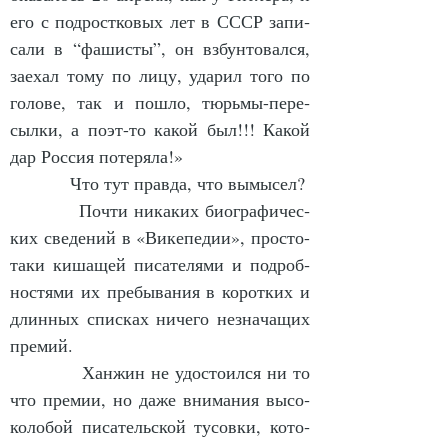
его с под­рост­ко­вых лет в СССР за­пи­
са­ли в “фа­ши­с­ты”, он взбун­то­вал­ся, 
за­ехал то­му по ли­цу, уда­рил то­го по 
го­ло­ве, так и по­шло, тюрь­мы-пе­ре­
сыл­ки, а по­эт-то ка­кой был!!! Ка­кой 
дар Рос­сия по­те­ря­ла!»
            Что тут прав­да, что вы­мы­сел?
            Поч­ти ни­ка­ких био­гра­фи­чес­
ких све­де­ний в «Ви­ке­пе­дии», прос­то-
та­ки ки­ша­щей пи­са­те­ля­ми и под­роб­
нос­тя­ми их пре­бы­ва­ния в ко­рот­ких и 
длин­ных спис­ках ни­че­го не­зна­ча­щих 
пре­мий.
            Хан­жин не удос­то­ил­ся ни то 
что пре­мии, но да­же вни­ма­ния вы­со­
ко­ло­бой пи­са­тель­ской ту­сов­ки, ко­то­