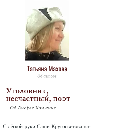
Татьяна Махова
Об авторе
Уголовник,
несчастный, поэт
Об Андрее Ханжине
С лёг­кой ру­ки Са­ши Кру­го­све­то­ва на­