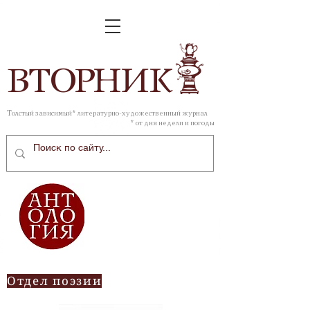
ВТОР
НИК
Толстый зависимый* литературно-художественный журнал
* от дня недели и погоды
Отдел поэзии