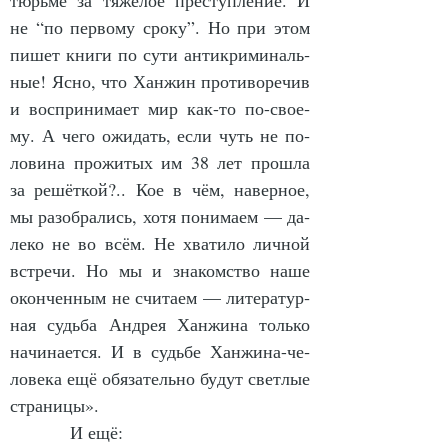
тюрь­ме за тя­жёлое пре­ступ­ле­ние. И 
не “по пер­во­му сро­ку”. Но при этом 
пи­шет кни­ги по су­ти ан­тик­ри­ми­наль­
ные! Яс­но, что Хан­жин про­ти­во­ре­чив 
и вос­при­ни­ма­ет мир как-то по-сво­е­
му. А че­го ожи­дать, если чуть не по­
ло­ви­на про­жи­тых им 38 лет про­шла 
за ре­шёт­кой?.. Кое в чём, на­вер­ное, 
мы разо­бра­лись, хо­тя по­ни­ма­ем — да­
ле­ко не во всём. Не хва­ти­ло лич­ной 
встре­чи. Но мы и зна­ком­ст­во на­ше 
окон­чен­ным не счи­та­ем — ли­те­ра­тур­
ная судь­ба Ан­дрея Хан­жи­на толь­ко 
на­чи­на­ет­ся. И в судь­бе Хан­жи­на-че­
ло­ве­ка ещё обя­за­тель­но бу­дут свет­лые 
стра­ни­цы».
            И ещё: