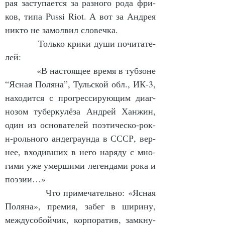
рая за­сту­па­ет­ся за раз­но­го ро­да фри­
ков, ти­па Pussi Riot. А вот за Ан­дрея 
ни­кто не за­мол­вил сло­веч­ка.
            Толь­ко кри­ки ду­ши по­чи­та­те­
лей:
            «В на­сто­я­щее вре­мя в туб­зо­не 
“Яс­ная По­ля­на”, Туль­ской обл., ИК-3, 
на­хо­дит­ся с про­грес­си­ру­ю­щим ди­аг­
но­зом ту­бер­ку­лёза Ан­дрей Хан­жин, 
один из ос­но­ва­те­лей по­э­ти­чес­ко-рок-
н-роль­но­го ан­дег­ра­ун­да в СССР, вер­
нее, вхо­див­ших в не­го на­ря­ду с мно­
ги­ми уже умер­ши­ми ле­ген­да­ми ро­ка и 
по­э­зии…»
            Что при­ме­ча­тель­но: «Яс­ная 
По­ля­на», пре­мия, за­бег в ши­ри­ну, 
меж­ду­со­бой­чик, кор­по­ра­тив, за­мкну­