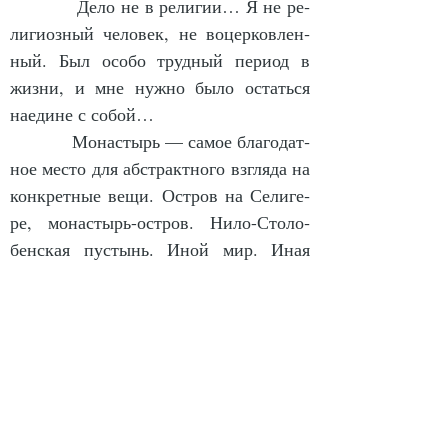
            Де­ло не в ре­ли­гии… Я не ре­
ли­ги­оз­ный че­ло­век, не во­цер­ков­лен­
ный. Был осо­бо труд­ный пе­ри­од в 
жиз­ни, и мне нуж­но бы­ло остать­ся 
на­еди­не с со­бой…
            Мо­на­с­тырь — са­мое бла­го­дат­
ное мес­то для аб­стракт­но­го взгля­да на 
кон­крет­ные ве­щи. Ост­ров на Се­ли­ге­
ре, мо­на­с­тырь-ост­ров. Ни­ло-Сто­ло­
бен­ская пу­с­тынь. Иной мир. Иная 
сис­те­ма цен­нос­тей. Там сам воз­дух 
тай­ной ра­достью про­пи­тан! В окрест­
ных ле­сах змей пол­но, га­дюк, и на со­
сед­них ост­ро­вах то­же змеи есть, а в 
мо­на­с­ты­ре и ря­дом нет. По­че­му, не 
знаю… На пя­ти ко­ро­вах вся мо­на­с­
тыр­ская эко­но­ми­ка дер­жа­лась. Стрел­