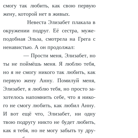
смо­гу так лю­бить, как свою пер­вую 
же­ну, ко­то­рой нет в жи­вых.
            Не­ве­с­та Эли­за­бет пла­ка­ла в 
окру­же­нии под­руг. Её сест­ра, му­же­
по­доб­ная Эль­за, смот­ре­ла на Гре­га с 
не­на­вистью. А он про­дол­жал:
            — Прос­ти ме­ня, Эли­за­бет, но 
ты не пой­мёшь ме­ня. Я люб­лю те­бя, 
но я не смо­гу ни­ко­го так лю­бить, как 
пер­вую же­ну Ан­ну. По­ми­луй ме­ня, 
Эли­за­бет, я люб­лю те­бя, но прос­то за­
хо­те­лось на­пом­нить се­бе, что я ни­ко­
го не смо­гу лю­бить, как лю­бил Ан­ну. 
И вот ещё что, Эли­за­бет, ни од­ну 
твою под­ру­гу ни­кто не бу­дет лю­бить, 
как я те­бя, но не мо­гу за­быть ту дру­