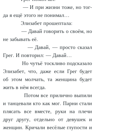
            — И при жиз­ни то­же, но тог­
да я ещё это­го не по­ни­мал…
            Эли­за­бет про­шеп­та­ла:
            — Да­вай го­во­рить о сво­ём, но 
не за­бы­вать её.
            — Да­вай, — прос­то ска­зал 
Грег. И пов­то­рил: — Да­вай…
            Но чутьё тос­кли­во под­ска­за­ло 
Эли­за­бет, что, да­же если Грег бу­дет 
об этом мол­чать, та жен­щи­на бу­дет 
жить в нём всег­да.
            По­том все при­лич­но вы­пи­ли 
и тан­це­ва­ли кто как мог. Пар­ни ста­ли 
пля­сать все вмес­те, ру­ки на пле­чи 
друг дру­гу, от­дель­но от де­ву­шек и 
жен­щин. Кри­ча­ли ве­сёлые глу­пос­ти и 