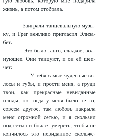
гую лю­бовь, ко­то­рую мне по­да­ри­ла 
жизнь, а по­том ото­бра­ла.
            За­иг­ра­ли тан­це­валь­ную му­зы­
ку, и Грег веж­ли­во при­гла­сил Эли­за­
бет.
            Это бы­ло тан­го, слад­кое, вол­
ну­ю­щее. Они тан­цу­ют, и он ей шеп­
чет:
            — У те­бя са­мые чу­дес­ные во­
ло­сы и гу­бы, и прос­ти ме­ня, а гру­ди 
твои, как пре­крас­ные не­ви­дан­ные 
пло­ды, но тог­да у ме­ня бы­ло не то, 
со­всем дру­гое, там лю­бовь на­кры­ла 
ме­ня ог­ром­ной сетью, и я сколь­зил 
под сетью и бо­ял­ся уме­реть, что­бы не 
кон­чи­лось это не­ви­дан­ное сколь­же­