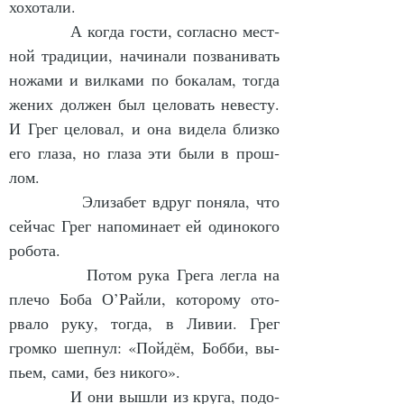
хо­хо­та­ли.
            А ког­да гос­ти, со­глас­но мест­
ной тра­ди­ции, на­чи­на­ли по­зва­ни­вать 
но­жа­ми и вил­ка­ми по бо­ка­лам, тог­да 
же­них дол­жен был це­ло­вать не­вес­ту. 
И Грег це­ло­вал, и она ви­де­ла близ­ко 
его гла­за, но гла­за эти бы­ли в про­ш­
лом.
            Эли­за­бет вдруг по­ня­ла, что 
сей­час Грег на­по­ми­на­ет ей оди­но­ко­го 
ро­бо­та.
            По­том ру­ка Гре­га лег­ла на 
пле­чо Бо­ба О’Рай­ли, ко­то­ро­му ото­
рва­ло ру­ку, тог­да, в Ли­вии. Грег 
гром­ко шеп­нул: «Пой­дём, Боб­би, вы­
пьем, са­ми, без ни­ко­го».
            И они вы­шли из кру­га, по­до­