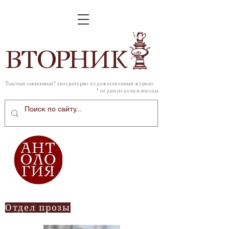
ВТОР
НИК
Толстый зависимый* литературно-художественный журнал
* от дня недели и погоды
Отдел прозы