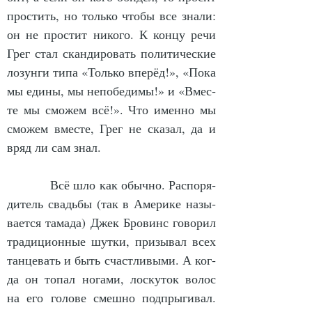
прос­тить, но толь­ко что­бы все зна­ли: 
он не прос­тит ни­ко­го. К кон­цу ре­чи 
Грег стал скан­ди­ро­вать по­ли­ти­чес­кие 
ло­зун­ги ти­па «Толь­ко впе­рёд!», «По­ка 
мы еди­ны, мы не­по­бе­ди­мы!» и «Вмес­
те мы смо­жем всё!». Что имен­но мы 
смо­жем вмес­те, Грег не ска­зал, да и 
вряд ли сам знал.
            Всё шло как обыч­но. Рас­по­ря­
ди­тель свадьбы (так в Аме­ри­ке на­зы­
ва­ет­ся та­ма­да) Джек Бро­винс го­во­рил 
тра­ди­ци­он­ные шут­ки, при­зы­вал всех 
тан­це­вать и быть счаст­ли­вы­ми. А ког­
да он то­пал но­га­ми, лос­ку­ток во­лос 
на его го­ло­ве смеш­но под­пры­ги­вал. 