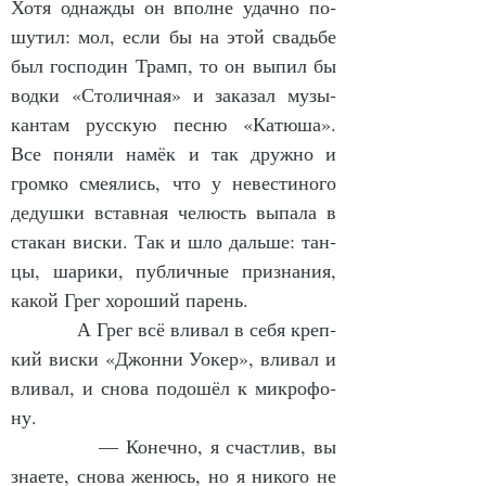
Хо­тя од­наж­ды он впол­не удач­но по­
шу­тил: мол, если бы на этой свадьбе 
был гос­по­дин Трамп, то он вы­пил бы 
вод­ки «Сто­лич­ная» и за­ка­зал му­зы­
кан­там рус­скую пес­ню «Ка­тю­ша». 
Все по­ня­ли на­мёк и так друж­но и 
гром­ко сме­я­лись, что у не­вес­ти­но­го 
де­душ­ки встав­ная че­люсть вы­па­ла в 
ста­кан вис­ки. Так и шло даль­ше: тан­
цы, ша­ри­ки, пуб­лич­ные при­зна­ния, 
ка­кой Грег хо­ро­ший па­рень.
            А Грег всё вли­вал в се­бя креп­
кий вис­ки «Джон­ни Уокер», вли­вал и 
вли­вал, и сно­ва по­до­шёл к мик­ро­фо­
ну.
            — Ко­неч­но, я счаст­лив, вы 
зна­е­те, сно­ва же­нюсь, но я ни­ко­го не 