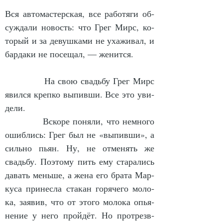
Вся ав­то­мас­тер­ская, все ра­бо­тя­ги об­
суж­да­ли но­вость: что Грег Мирс, ко­
то­рый и за де­вуш­ка­ми не уха­жи­вал, и 
бар­да­ки не по­се­щал, — же­нит­ся.
            На свою свадьбу Грег Мирс 
явил­ся креп­ко вы­пив­ши. Все это уви­
де­ли.
            Вско­ре по­ня­ли, что не­мно­го 
ошиб­лись: Грег был не «вы­пив­ши», а 
силь­но пьян. Ну, не от­ме­нять же 
свадьбу. По­это­му пить ему ста­ра­лись 
да­вать мень­ше, а же­на его бра­та Мар­
ку­са при­нес­ла ста­кан го­ря­че­го мо­ло­
ка, за­явив, что от это­го мо­ло­ка опья­
не­ние у не­го прой­дёт. Но про­трезв­