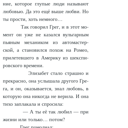
ние, ко­то­рое глу­пые лю­ди на­зы­ва­ют 
лю­бовью. Да это ещё вы­ше люб­ви. Но 
ты прос­ти, хоть не­мно­го…
            Так го­во­рил Грег, и в этот мо­
мент он уже не ка­зал­ся вуль­гар­ным 
пья­ным ме­ха­ни­ком из ав­то­мас­тер­
ской, а ста­но­вил­ся по­хож на Ро­мео, 
при­ле­тев­ше­го в Аме­ри­ку из шек­с­пи­
ров­ско­го вре­ме­ни.
            Эли­за­бет ста­ло страш­но и 
пре­крас­но, она услы­ша­ла дру­го­го Гре­
га, и он, ока­зы­ва­ет­ся, знал лю­бовь, в 
ко­то­рую она ни­ког­да не ве­ри­ла. И она 
ти­хо за­пла­ка­ла и спро­си­ла:
            — А ты её так лю­бил — при 
жиз­ни или толь­ко… по­том?
            Грег по­мол­чал: