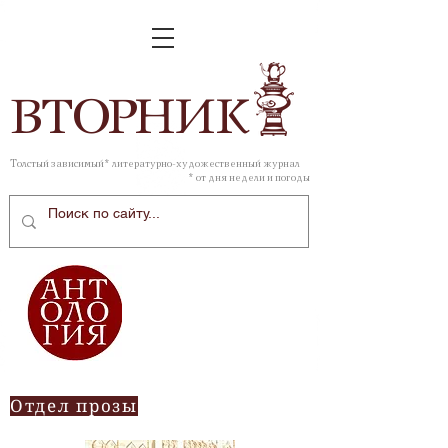
ВТОР
НИК
Толстый зависимый* литературно-художественный журнал
* от дня недели и погоды
Отдел прозы