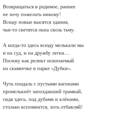
Возвращаться в родимое, раннее
не хочу пожелать никому!
Всюду новые высятся здания,
чьи-то светятся окна свозь тьму.
А когда-то здесь всюду мелькали мы
и на суд, и на дружбу легки…
Посижу как реликт ископаемый
на скамеечке в парке «Дубки».
Чуть поодаль с пустыми вагонами
промелькнёт запоздавший трамвай,
сидя здесь, под дубами и клёнами,
столько вспомнится, хоть отбавляй!
Но уж ни разговора досужего,