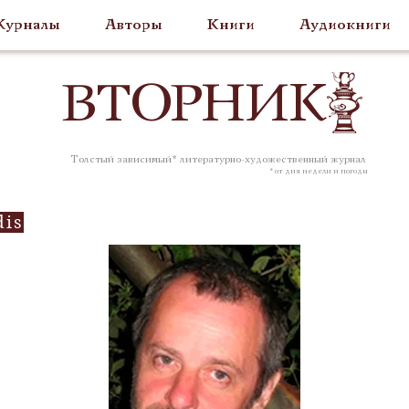
урналы
Авторы
Книги
Аудиокниги
ВТОР
НИК
Толстый зависимый* литературно-художественный журнал
* от дня недели и погоды
dis