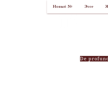
Новый №
Эссе
Ж
De profun