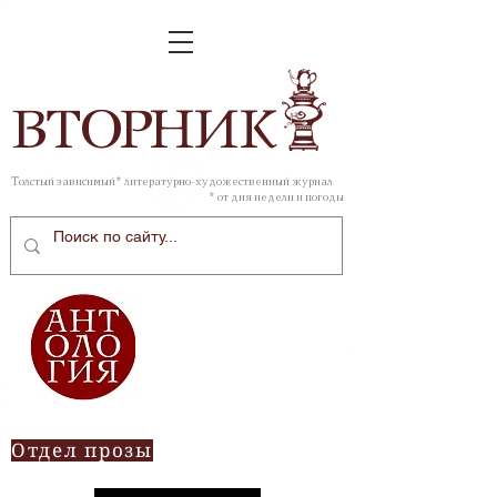
ВТОР
НИК
Толстый зависимый* литературно-художественный журнал
* от дня недели и погоды
Отдел прозы