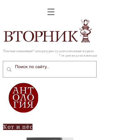
ВТОР
НИК
Толстый зависимый* литературно-художественный журнал
* от дня недели и погоды
Кот и пёс