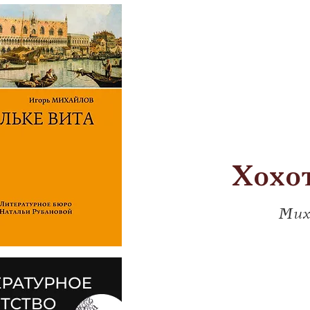
Хохот
Мих