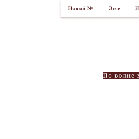
Новый №
Эссе
Ж
По волне