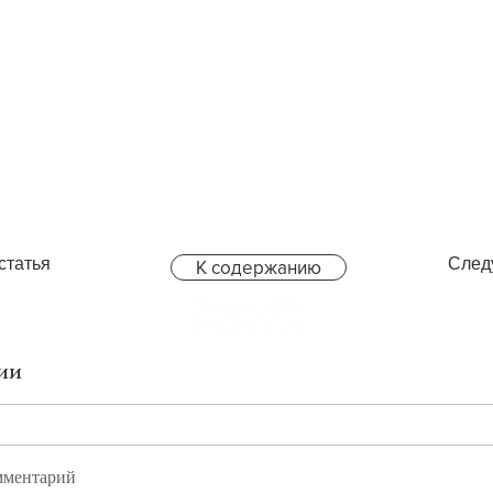
статья
След
К содержанию
ии
мментарий