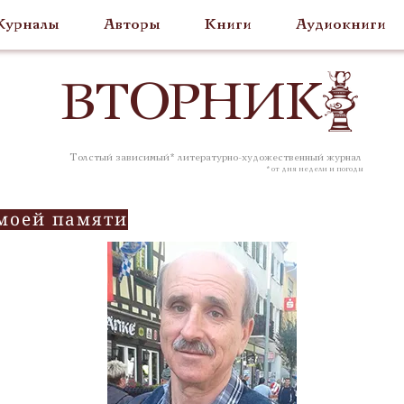
урналы
Авторы
Книги
Аудиокниги
ВТОР
НИК
Толстый зависимый* литературно-художественный журнал
* от дня недели и погоды
 моей памяти