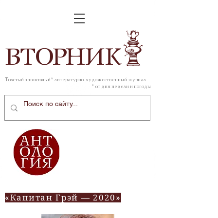
ВТОР
НИК
Толстый зависимый* литературно-художественный журнал
* от дня недели и погоды
«Капитан Грэй — 2020»