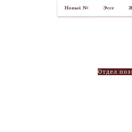
Новый №
Эссе
Ж
Отдел поэ