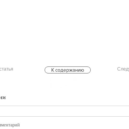
статья
След
К содержанию
ии
мментарий