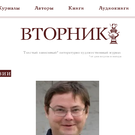
урналы
Авторы
Книги
Аудиокниги
ВТОР
НИК
Толстый зависимый* литературно-художественный журнал
* от дня недели и погоды
зии