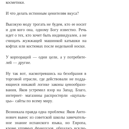
кос­ме­ти­ки.
И что де­лать ис­тин­ным це­ни­те­лям вку­са?
Вы­со­кую мо­ду тро­гать не бу­дем, кто ее но­сит
и для ко­го она, од­но­му Бо­гу из­вест­но. Речь
идет о тех, кто хо­чет быть ин­ди­ви­дуа­лен, а не
счи­щать жуж­жа­щей ма­шин­кой ка­тыш­ки на
коф­тах или кос­тю­мах пос­ле не­дель­ной нос­ки.
У кор­по­ра­ций — од­ни це­ли, а у по­тре­би­те­
лей — дру­гие.
Ну так вот, на­смот­рев­шись на без­об­ра­зия в
тор­го­вой от­рас­ли, где дейст­во­ва­ли не под­да­
ю­щи­е­ся ни­ка­кой ло­ги­ке за­ко­ны це­но­об­ра­зо­
ва­ния, Яков устре­мил взор на За­пад. Бла­го,
ин­тер­нет- ма­га­зи­ны рас­прос­тер­ли «щу­паль­
цы»- сай­ты по все­му ми­ру.
Воз­ни­ка­ла прав­да од­на про­бле­ма: Яков Ан­то­
но­вич вы­нес из со­вет­ской шко­лы за­ме­ча­тель­
ное зна­ние ис­пан­ско­го язы­ка, но Ев­ро­па,
кро­ме упря­мых фран­цу­зов, об­ща­лась ис­клю­