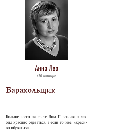
Анна Лео
Об авторе
Барахольщик
Боль­ше все­го на све­те Яша Пе­ре­пел­кин лю­
бил кра­си­во оде­вать­ся, а если точ­нее, «кра­си­
во обу­вать­ся».