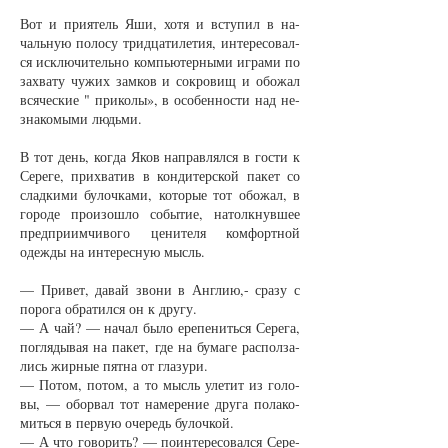
Вот и при­ятель Яши, хо­тя и всту­пил в на­
чаль­ную по­ло­су трид­ца­ти­ле­тия, ин­те­ре­со­вал­
ся ис­клю­чи­тель­но ком­пью­тер­ны­ми иг­ра­ми по
за­хва­ту чу­жих зам­ков и со­кро­вищ и обо­жал
вся­чес­кие " при­ко­лы», в осо­бен­нос­ти над не­
зна­ко­мы­ми людь­ми.
В тот день, ког­да Яков на­прав­лял­ся в гос­ти к
Се­ре­ге, при­хва­тив в кон­ди­тер­ской па­кет со
слад­ки­ми бу­лоч­ка­ми, ко­то­рые тот обо­жал, в
го­ро­де про­изо­шло со­бы­тие, на­толк­нув­шее
пред­при­им­чи­во­го це­ни­те­ля ком­форт­ной
одеж­ды на ин­те­рес­ную мысль.
— При­вет, да­вай зво­ни в Ан­глию,- сра­зу с
по­ро­га об­ра­тил­ся он к дру­гу.
— А чай? — на­чал бы­ло ере­пе­нить­ся Се­ре­га,
по­гля­ды­вая на па­кет, где на бу­ма­ге рас­пол­за­
лись жир­ные пят­на от гла­зу­ри.
— По­том, по­том, а то мысль уле­тит из го­ло­
вы, — обо­рвал тот на­ме­ре­ние дру­га по­ла­ко­
мить­ся в пер­вую оче­редь бу­лоч­кой.
— А что го­во­рить? — по­ин­те­ре­со­вал­ся Се­ре­