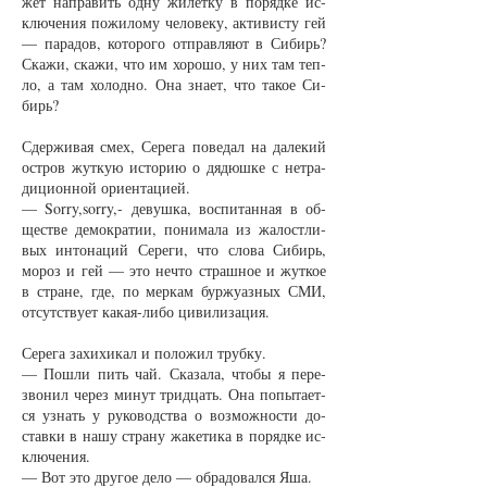
жет на­пра­вить од­ну жи­лет­ку в по­ряд­ке ис­
клю­че­ния по­жи­ло­му че­ло­ве­ку, ак­ти­вис­ту гей
— па­ра­дов, ко­то­ро­го от­прав­ля­ют в Си­бирь?
Ска­жи, ска­жи, что им хо­ро­шо, у них там теп­
ло, а там хо­лод­но. Она зна­ет, что та­кое Си­
бирь?
Сдер­жи­вая смех, Се­ре­га по­ве­дал на да­ле­кий
ост­ров жут­кую ис­то­рию о дя­дюш­ке с не­тра­
ди­ци­он­ной ори­ен­та­ци­ей.
— Sorry,sorry,- де­вуш­ка, вос­пи­тан­ная в об­
щест­ве де­мо­кра­тии, по­ни­ма­ла из жа­лост­ли­
вых ин­то­на­ций Се­ре­ги, что сло­ва Си­бирь,
мо­роз и гей — это не­что страш­ное и жут­кое
в стра­не, где, по мер­кам бур­жу­аз­ных СМИ,
от­сут­ст­ву­ет ка­кая-ли­бо ци­ви­ли­за­ция.
Се­ре­га за­хи­хи­кал и по­ло­жил труб­ку.
— По­шли пить чай. Ска­за­ла, что­бы я пе­ре­
зво­нил че­рез ми­нут трид­цать. Она по­пы­та­ет­
ся узнать у ру­ко­водст­ва о воз­мож­нос­ти до­
став­ки в на­шу стра­ну жа­ке­ти­ка в по­ряд­ке ис­
клю­че­ния.
— Вот это дру­гое де­ло — об­ра­до­вал­ся Яша.