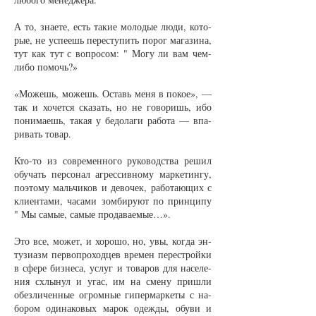
А то, зна­е­те, есть та­кие мо­ло­дые лю­ди, ко­то­
рые, не успе­ешь пе­ре­сту­пить по­рог ма­га­зи­на,
тут как тут с во­про­сом: " Мо­гу ли вам чем-
ли­бо по­мочь?»
«Мо­жешь, мо­жешь. Оставь ме­ня в по­кое», —
так и хо­чет­ся ска­зать, но не го­во­ришь, ибо
по­ни­ма­ешь, та­кая у бе­до­ла­ги ра­бо­та — впа­
ри­вать то­вар.
Кто-то из со­вре­мен­но­го ру­ко­водст­ва ре­шил
обу­чать пер­со­нал аг­рес­сив­но­му мар­ке­тин­гу,
по­это­му маль­чи­ков и де­во­чек, ра­бо­та­ю­щих с
кли­ен­та­ми, ча­са­ми зом­би­ру­ют по прин­ци­пу
" Мы са­мые, са­мые про­да­ва­е­мые…».
Это все, мо­жет, и хо­ро­шо, но, увы, ког­да эн­
ту­зи­азм пер­воп­ро­ход­цев вре­мен пе­ре­ст­рой­ки
в сфе­ре биз­не­са, услуг и то­ва­ров для на­се­ле­
ния схлы­нул и угас, им на сме­ну при­шли
обез­ли­чен­ные ог­ром­ные ги­пер­мар­ке­ты с на­
бо­ром оди­на­ко­вых ма­рок одеж­ды, обу­ви и