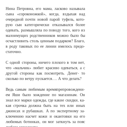
Ни­на Пет­ров­на, его ма­ма, лас­ко­во на­зы­ва­ла
сы­на «со­ро­ко­нож­кой», ког­да, взды­хая над
оче­ред­ной поч­ти но­вой па­рой ту­фель, ко­то­
рую сын ка­те­го­ри­чес­ки от­ка­зы­вал­ся бо­лее
оде­вать, раз­мыш­ля­ла по по­во­ду то­го, ко­го из
ма­ло­иму­щих родст­вен­ни­ков мож­но бы­ло бы
ос­част­ли­вить столь цен­ным по­дар­ком? Бла­го,
в ро­ду та­ко­вых по ее ли­нии име­лось предо­
ста­точ­но.
С од­ной сто­ро­ны, ни­че­го пло­хо­го в том нет,
что «маль­чик» лю­бит кра­си­во оде­вать­ся, а с
дру­гой сто­ро­ны как по­смот­реть. Де­нег- то
сколь­ко по вет­ру пус­ка­ет­ся…. А что де­лать?
Ведь са­мым лю­би­мым вре­мяп­реп­ро­вож­де­ни­
ем Яши бы­ло хож­де­ние по ма­га­зи­нам. Он
знал все мар­ки одеж­ды, где ка­кие скид­ки, ка­
кая строч­ка долж­на быть на тех или иных
джин­сах и ру­баш­ках. А по экс­перт­но­му за­
клю­че­нию на­счет ко­жи и окан­тов­ки на его
лю­би­мых бо­тин­ках, он мог за­ткнуть за по­яс
лю­бо­го ме­нед­же­ра.