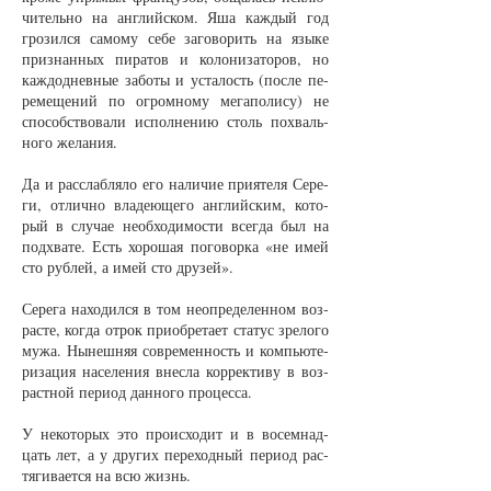
чи­тель­но на ан­глий­ском. Яша каж­дый год
гро­зил­ся са­мо­му се­бе за­го­во­рить на язы­ке
при­знан­ных пи­ра­тов и ко­ло­ни­за­то­ров, но
каж­дод­нев­ные за­бо­ты и ус­та­лость (пос­ле пе­
ре­ме­ще­ний по ог­ром­но­му ме­га­по­ли­су) не
спо­собст­во­ва­ли ис­пол­не­нию столь по­хваль­
но­го же­ла­ния.
Да и рас­слаб­ля­ло его на­ли­чие при­яте­ля Се­ре­
ги, от­лич­но вла­де­ю­ще­го ан­глий­ским, ко­то­
рый в слу­чае не­об­хо­ди­мос­ти всег­да был на
под­хва­те. Есть хо­ро­шая по­го­вор­ка «не имей
сто руб­лей, а имей сто дру­зей».
Се­ре­га на­хо­дил­ся в том не­опре­де­лен­ном воз­
рас­те, ког­да от­рок при­о­бре­та­ет ста­тус зре­ло­го
му­жа. Ны­неш­няя со­вре­мен­ность и ком­пью­те­
ри­за­ция на­се­ле­ния внес­ла кор­рек­ти­ву в воз­
раст­ной пе­ри­од дан­но­го про­цес­са.
У не­ко­то­рых это про­ис­хо­дит и в во­сем­над­
цать лет, а у дру­гих пе­ре­ход­ный пе­ри­од рас­
тя­ги­ва­ет­ся на всю жизнь.