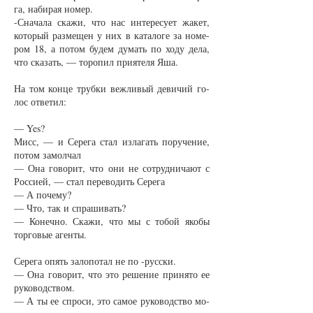
га, на­би­рая но­мер.
-Сна­ча­ла ска­жи, что нас ин­те­ре­су­ет жа­кет,
ко­то­рый раз­ме­щен у них в ка­та­ло­ге за но­ме­
ром 18, а по­том бу­дем ду­мать по хо­ду де­ла,
что ска­зать, — то­ро­пил при­яте­ля Яша.
На том кон­це труб­ки веж­ли­вый де­ви­чий го­
лос от­ве­тил:
— Yes?
Мисс, — и Се­ре­га стал из­ла­гать по­ру­че­ние,
по­том за­мол­чал
— Она го­во­рит, что они не со­труд­ни­ча­ют с
Рос­си­ей, — стал пе­ре­во­дить Се­ре­га
— А по­че­му?
— Что, так и спра­ши­вать?
— Ко­неч­но. Ска­жи, что мы с то­бой яко­бы
тор­го­вые аген­ты.
Се­ре­га опять за­ло­по­тал не по -рус­ски.
— Она го­во­рит, что это ре­ше­ние при­ня­то ее
ру­ко­водст­вом.
— А ты ее спро­си, это са­мое ру­ко­водст­во мо­