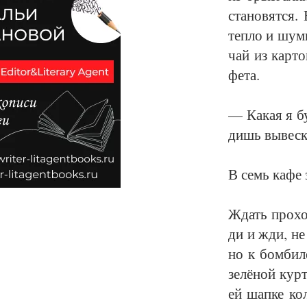
ста­но­вят­ся
теп­ло и шум­н
чай из кар­то
фе­та.
— Ка­кая я бу
дишь вы­вес­
В семь ка­фе з
Ждать про­хо­д
ди и жди, не 
но к бом­би­л
зе­лё­ной курт
ей шап­ке ко­л