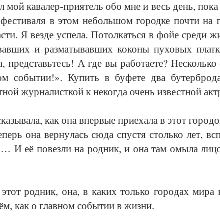
л мой ка­ва­лер-при­ятель обо мне и весь день, по­ка 
­фес­ти­ва­ля в этом не­боль­шом го­род­ке поч­ти на 
с­ти. Я вез­де успе­ла. По­тол­кать­ся в фойе сре­ди жи
­вав­ших и раз­ма­ты­вав­ших ко­ко­ны пу­хо­вых пл
а, пред­ставь­тесь! А где вы ра­бо­та­е­те? Не­сколь­к
­ном со­бы­тии!». Ку­пить в бу­фе­те два бу­тер­бро­д
­ной жур­на­лист­кой к не­ког­да очень из­вест­ной ак­тр
ска­зы­ва­ла, как она впер­вые при­еха­ла в этот го­ро­д
е­перь она вер­ну­лась сю­да спус­тя столь­ко лет, всп
… И её по­вез­ли на род­ник, и она там омы­ла ли­цо
этот род­ник, она, в ка­ких толь­ко го­ро­дах ми­ра 
нём, как о глав­ном со­бы­тии в жиз­ни.