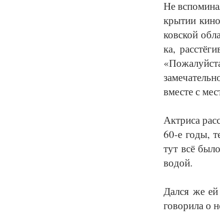
Не вспо­ми­на
кры­тии ки­но
ков­ской об­ла
ка, рас­стёги
«По­жа­луй­ст
за­ме­ча­тель
вмес­те с мест
Ак­три­са рас­
60-е го­ды, т
тут всё бы­ло
во­дой.
Дал­ся же ей 
го­во­ри­ла о 