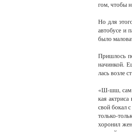
гом, что­бы не
Но для это­го
ав­то­бу­се и
бы­ло ма­ло­ва­
При­шлось по­
на­чин­кой. Е
лась воз­ле ст
«Ш-шш, сам го
кая ак­три­са 
свой бо­кал с 
толь­ко-толь­к
хо­ро­нил же­