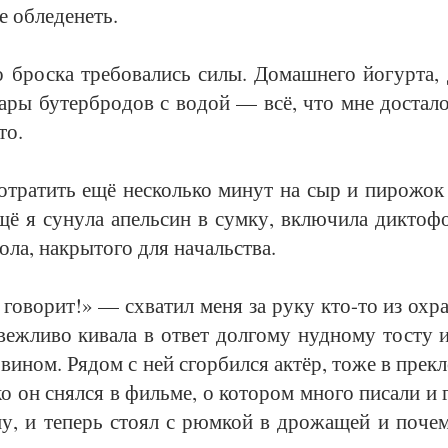
 об­ле­де­неть.
 брос­ка тре­бо­ва­лись си­лы. До­маш­не­го йо­гур­та,
 па­ры бу­тер­бро­дов с во­дой — всё, что мне до­ста­л
то.
тра­тить ещё не­сколь­ко ми­нут на сыр и пи­ро­жок с
щё я су­ну­ла апель­син в сум­ку, вклю­чи­ла дик­то­фо
о­ла, на­кры­то­го для на­чальст­ва.
­во­рит!» — схва­тил ме­ня за ру­ку кто-то из охра
веж­ли­во ки­ва­ла в от­вет дол­го­му нуд­но­му тос­ту 
ви­ном. Ря­дом с ней сгор­бил­ся ак­тёр, то­же в пре­к
о он снял­ся в филь­ме, о ко­то­ром мно­го пи­са­ли и г
ну, и те­перь сто­ял с рюм­кой в дро­жа­щей и по­че­м