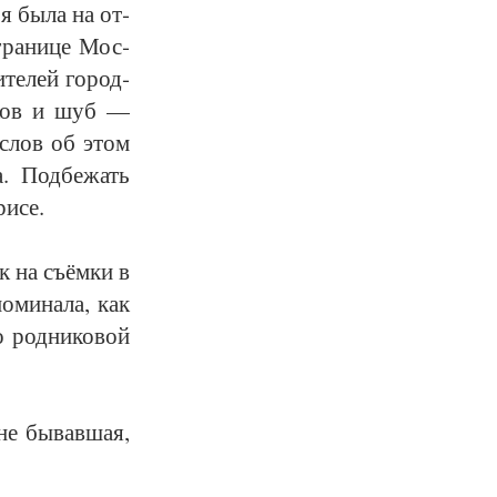
я бы­ла на от­
гра­ни­це Мос­
­те­лей го­род­
ат­ков и шуб —
о слов об этом
а. Под­бе­жать
и­се.
ок на съём­ки в
о­ми­на­ла, как
 род­ни­ко­вой
не бы­вав­шая,