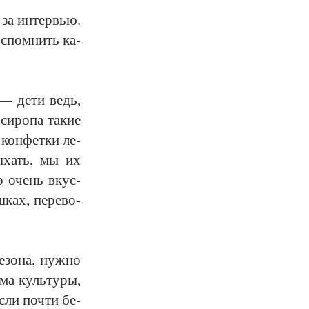
у за ин­тервью.
вспом­нить ка­
 — де­ти ведь,
си­ро­па та­кие
кон­фет­ки ле­
сы­хать, мы их
то очень вкус­
ках, пе­ре­во­
е­зо­на, нуж­но
ма куль­ту­ры,
если поч­ти бе­