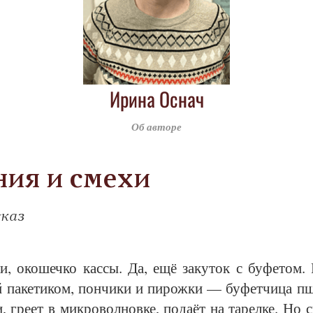
Ирина Оснач
Об авторе
ия и смехи
сказ
ки, око­шеч­ко кас­сы. Да, ещё за­ку­ток с бу­фе­том. 
 па­ке­ти­ком, пон­чи­ки и пи­рож­ки — бу­фет­чи­ца пш
, гре­ет в мик­ро­вол­нов­ке, по­да­ёт на та­рел­ке. Но