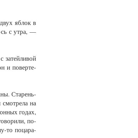
 двух яб­лок в
ось с ут­ра, —
 за­тей­ли­вой
н и по­вер­те­
­ны. Ста­рень­
и смот­ре­ла на
лон­ных го­дах,
о­во­ри­ли, по­
у-то по­ца­ра­