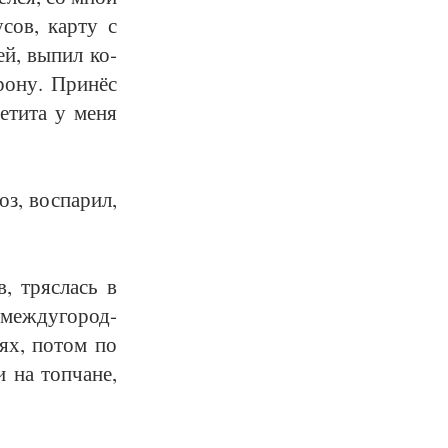
у­сов, кар­ту с
шей, вы­пил ко­
ро­ну. При­нёс
­ти­та у ме­ня
з, вос­па­рил,
в, тряс­лась в
 меж­ду­го­род­
­нях, по­том по
 на топ­ча­не,