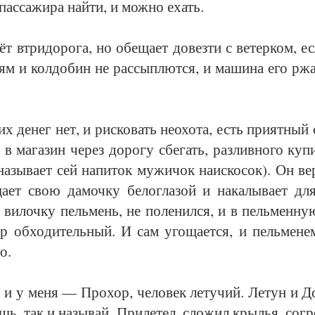
пас­са­жи­ра най­ти, и мож­но ехать.
ёт втри­до­ро­га, но обе­ща­ет до­вез­ти с ве­тер­ком, е
 ям и кол­до­бин не рас­сып­лют­ся, и ма­ши­на его ржа
х де­нег нет, и рис­ко­вать не­охо­та, есть при­ят­ный
в ма­га­зин че­рез до­ро­гу сбе­гать, раз­лив­но­го ку­
а­зы­ва­ет сей на­пи­ток му­жи­чок на­ис­ко­сок). Он ве
­ща­ет свою да­моч­ку бе­ло­гла­зой и на­ка­лы­ва­ет д
ю ви­лоч­ку пель­мень, не по­ле­нил­ся, и в пель­мен­н
ер об­хо­ди­тель­ный. И сам уго­ща­ет­ся, и пель­ме­нем 
о.
ь и у ме­ня — Про­хор, че­ло­век ле­ту­чий. Ле­тун и 
ешь, так и на­зы­вай. При­ле­тел, сло­жил крылья, со­г