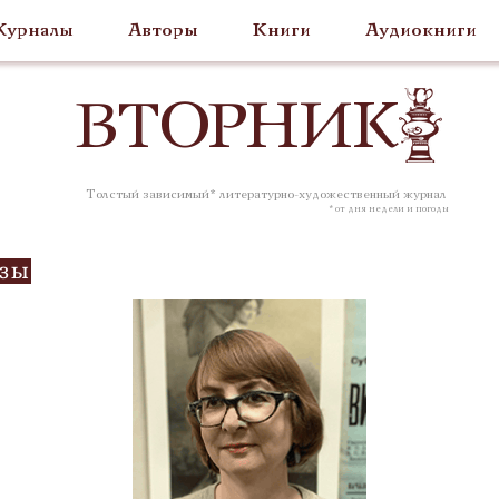
урналы
Авторы
Книги
Аудиокниги
ВТОР
НИК
Толстый зависимый* литературно-художественный журнал
* от дня недели и погоды
озы