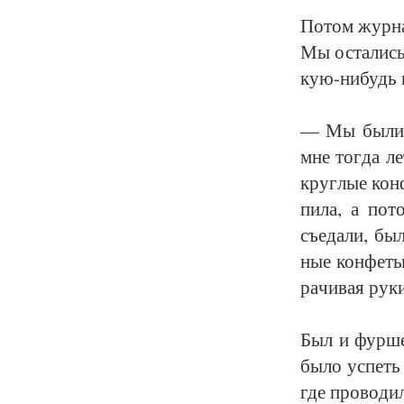
По­том жур­на­
Мы оста­лись 
кую-ни­будь ка
— Мы бы­ли в 
мне тог­да ле
круг­лые кон­
пи­ла, а по­т
съеда­ли, бы­
ные кон­фе­ты
ра­чи­вая ру­к
Был и фур­шет
бы­ло успеть 
где про­во­дил