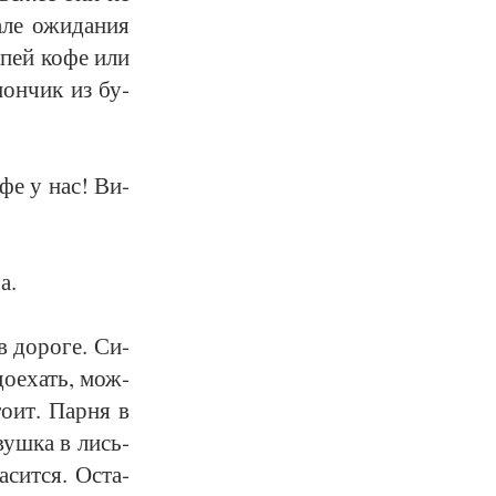
­ле ожи­да­ния
, пей ко­фе или
 пон­чик из бу­
­фе у нас! Ви­
а.
в до­ро­ге. Си­
до­ехать, мож­
о­ит. Пар­ня в
­вуш­ка в лись­
а­сит­ся. Оста­