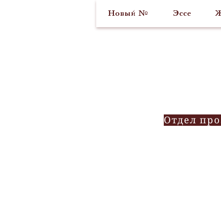
Новый №
Эссе
Ж
Отдел пр