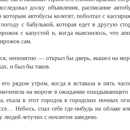
ис­сле­до­вал доску объ­яв­ле­ния, рас­пи­са­ние ав­то­б
о ко­то­рым ав­то­бу­сы ко­ле­сят, по­бол­тал с кас­сир­
 по­го­ду с ба­буль­кой, ко­то­рая едет в дру­гую сто­
ро­жок с ка­пус­той и, ког­да вы­яс­ни­лось, что ап­пе
пи­ро­жок сам.
т­ся, не­по­нят­но — от­крыл бы дверь, вы­шел на мо­ро
­ках, и был бы та­ков.
го ря­дом ут­ром, ког­да я вста­ва­ла в пять ча­со
ко­че­не­ла на мо­ро­зе в ожи­да­нии опаз­ды­ва­ю­ще­го
у­са, еха­ла в этот го­ро­док в го­род­ских ноч­ных ог
­се… Не­бось, спал се­бе где-ни­будь на об­ла­ке или
 лю­дей ле­ту­чих с ноч­ле­гом за­ве­де­но.