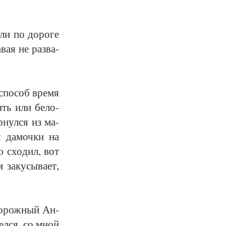
сли по до­ро­ге
­вая не раз­ва­
 спо­соб вре­мя
пить или бе­ло­
р­нул­ся из ма­
ля да­моч­ки на
ую схо­дил, вот
за­ку­сы­ва­ет,
До­рож­ный Ан­
рел­ся, со мной