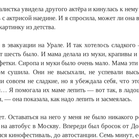
лист­ка уви­де­ла дру­го­го ак­тёра и ки­ну­лась к не­м
с ак­три­сой на­еди­не. И я спро­си­ла, мо­жет ли она 
р­тин­ку из дет­ст­ва.
эва­ку­а­ции на Ура­ле. И так хо­те­лось слад­ко­го
т шесть бы­ло. И ма­ма де­ла­ла из му­ки, кра­пи­вы и 
фет­ки. Си­ро­па и му­ки бы­ло очень ма­ло. Ма­ма эти 
ом су­ши­ла. Они не вы­сы­ха­ли, не успе­ва­ли вы­
ли со­всем не слад­кие, но я убеж­да­ла се­бя, что э
… Я по­мо­га­ла их ма­ме ле­пить — вот так, в ла­дош­
и, — она по­ка­за­ла, как на­до ле­пить и за­сме­я­лась.
. Оста­вать­ся на не­го у ме­ня не бы­ло ни­ка­ко­го р
на ав­то­бус в Моск­ву. Впе­ре­ди был бро­сок от До­
­ся ки­но­фес­ти­валь, до ав­то­стан­ции. Семь ми­нут, 