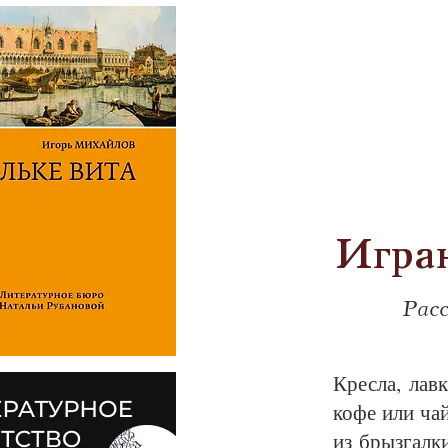
Игран
Рас
Крес­ла, лав­
ко­фе или чай
из брыз­гал­ки