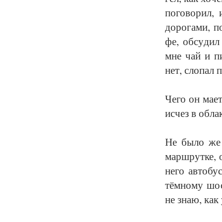
по­го­во­рил, 
до­ро­га­ми, п
фе, об­су­дил
мне чай и пи­
нет, сло­пал 
Че­го он ма­е
ис­чез в об­ла
Не бы­ло же е
марш­рут­ке, о
не­го ав­то­б
тём­но­му шос
не знаю, как у