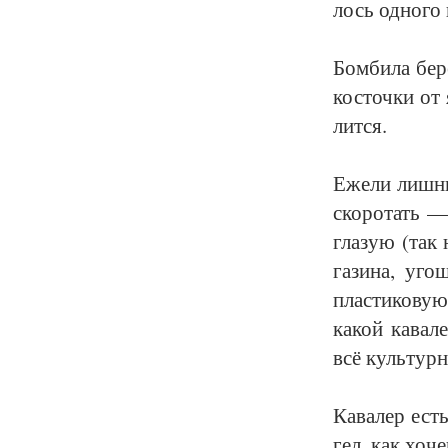
лось од­но­го 
Бом­би­ла бе­р
кос­точ­ки от
лит­ся.
Еже­ли лиш­ни
ско­ро­тать — 
гла­зую (так н
га­зи­на, уго
плас­ти­ко­ву
ка­кой ка­ва­л
всё куль­тур­н
Ка­ва­лер ест
гел, как хо­ч