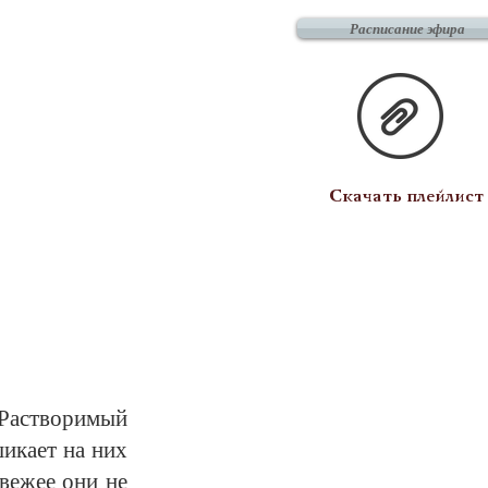
Расписание эфира
Скачать плейлист
Рас­тво­ри­мый
и­ка­ет на них
 све­жее они не