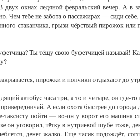
. В двух ок­нах ле­дя­ной фев­раль­ский ве­чер. А в за
о. Чем те­бе не за­бо­та о пас­са­жи­рах — си­ди се­бе
н­но­го ста­кан­чи­ка, гры­зи чёр­ст­вый пи­ро­жок или
­фет­чи­ца? Ты тёщу свою бу­фет­чи­цей на­зы­вай! Ка
ку?
а­кры­ва­ет­ся, пи­рож­ки и пон­чи­ки от­ды­ха­ют до ут­р
я­щий ав­то­бус ча­са три, а то и че­ты­ре, он где-то 
при­ве­ред­ни­чай. А если охо­та быст­рее до го­ро­да 
е-так­сис­ту пой­ти — во-он у во­рот его ма­ши­на ст
­ке он уго­во­рил, тёт­ку в нут­ри­е­вой шу­бе то­же, де
еб­лет­ся, де­нег жал­ко. Еще ча­сик по­до­ждёт, со­гл