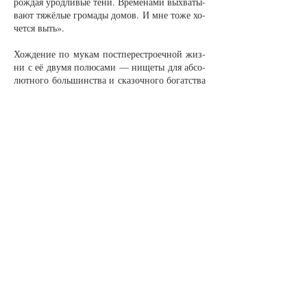
рож­дая урод­ли­вые те­ни. Вре­ме­на­ми вы­хва­ты­
ва­ют тя­жёлые гро­ма­ды до­мов. И мне то­же хо­
чет­ся выть».
Хож­де­ние по му­кам пост­пе­рест­ро­еч­ной жиз­
ни с её дву­мя по­лю­са­ми — ни­ще­ты для аб­со­
лют­но­го боль­шинст­ва и ска­зоч­но­го бо­гат­ст­ва
для не­ска­зоч­ных зло­де­ев — за­вер­ши­лись для
Бла­у­бар­та и его семьи впол­не пред­ска­зу­е­мым
отъ­ез­дом на ис­то­ри­чес­кую ро­ди­ну. В его слу­
чае это бы­ла Гер­ма­ния. Но да­же цве­ток, пе­ре­
са­жен­ный в дру­гую поч­ву, при­жи­ва­ет­ся с
тру­дом. Че­ло­ве­ку не про­ще. Не да­ёт по­коя
па­мять, в ко­то­рой про­шед­шие го­ды вдруг
при­о­бре­та­ют ро­зо­ва­то-свет­лый от­те­нок, а но­
вая окру­жа­ю­щая дейст­ви­тель­ность на­обо­рот
ка­жет­ся удру­ча­ю­ще се­рой.
«Го­род N на­хо­дит­ся на се­ве­ре Гер­ма­нии.
Пред­став­ля­ет со­бой до­воль­но груст­ное зре­ли­
ще: ряд од­но­об­раз­ных трёх­э­таж­ных до­мов из
крас­но-се­ро­го кам­ня. Ве­сёлень­кие ге­рань и
аню­ти­ны глаз­ки на под­окон­ни­ках, не де­лав­
шие ра­дост­ней го­род­ской пей­заж. И ро­зы,