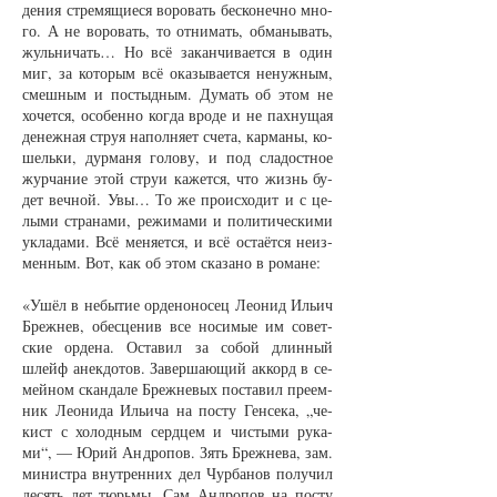
де­ния стре­мя­щи­е­ся во­ро­вать бес­ко­неч­но мно­
го. А не во­ро­вать, то от­ни­мать, об­ма­ны­вать,
жуль­ни­чать… Но всё за­кан­чи­ва­ет­ся в один
миг, за ко­то­рым всё ока­зы­ва­ет­ся не­нуж­ным,
смеш­ным и по­стыд­ным. Ду­мать об этом не
хо­чет­ся, осо­бен­но ког­да вро­де и не пах­ну­щая
де­неж­ная струя на­пол­ня­ет сче­та, кар­ма­ны, ко­
шель­ки, дур­ма­ня го­ло­ву, и под сла­дост­ное
жур­ча­ние этой струи ка­жет­ся, что жизнь бу­
дет веч­ной. Увы… То же про­ис­хо­дит и с це­
лы­ми стра­на­ми, ре­жи­ма­ми и по­ли­ти­чес­ки­ми
укла­да­ми. Всё ме­ня­ет­ся, и всё ос­та­ёт­ся не­из­
мен­ным. Вот, как об этом ска­за­но в ро­ма­не:
«Ушёл в не­бы­тие ор­де­но­но­сец Лео­нид Иль­ич
Бреж­нев, обес­це­нив все но­си­мые им со­вет­
ские ор­де­на. Оста­вил за со­бой длин­ный
шлейф анек­до­тов. За­вер­ша­ю­щий ак­корд в се­
мей­ном скан­да­ле Бреж­не­вых по­ста­вил пре­ем­
ник Лео­ни­да Иль­и­ча на пос­ту Ген­се­ка, „че­
кист с хо­лод­ным серд­цем и чи­с­ты­ми ру­ка­
ми“, — Юрий Ан­дро­пов. Зять Бреж­не­ва, зам.
ми­нист­ра внут­рен­них дел Чур­ба­нов по­лу­чил
де­сять лет тюрь­мы. Сам Ан­дро­пов на пос­ту