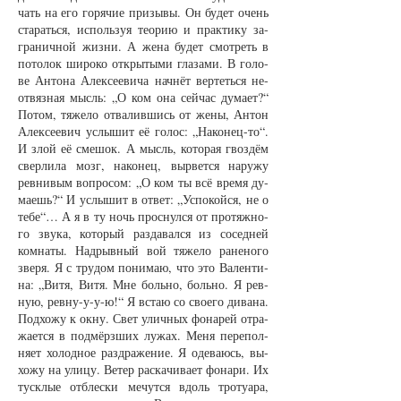
чать на его го­ря­чие при­зы­вы. Он бу­дет очень
ста­рать­ся, ис­поль­зуя те­о­рию и прак­ти­ку за­
гра­нич­ной жиз­ни. А же­на бу­дет смот­реть в
по­то­лок ши­ро­ко от­кры­ты­ми гла­за­ми. В го­ло­
ве Ан­то­на Алек­се­е­ви­ча нач­нёт вер­теть­ся не­
от­вяз­ная мысль: „О ком она сей­час ду­ма­ет?“
По­том, тя­же­ло отва­лив­шись от же­ны, Ан­тон
Алек­се­е­вич услы­шит её го­лос: „На­ко­нец-то“.
И злой её сме­шок. А мысль, ко­то­рая гвоз­дём
свер­ли­ла мозг, на­ко­нец, вы­рвет­ся на­ру­жу
рев­ни­вым во­про­сом: „О ком ты всё вре­мя ду­
ма­ешь?“ И услы­шит в от­вет: „Успо­кой­ся, не о
те­бе“… А я в ту ночь про­снул­ся от про­тяж­но­
го зву­ка, ко­то­рый раз­да­вал­ся из со­сед­ней
ком­на­ты. Над­рыв­ный вой тя­же­ло ра­не­но­го
зве­ря. Я с тру­дом по­ни­маю, что это Ва­лен­ти­
на: „Ви­тя, Ви­тя. Мне боль­но, боль­но. Я рев­
ную, рев­ну-у-у-ю!“ Я встаю со сво­е­го ди­ва­на.
Под­хо­жу к ок­ну. Свет улич­ных фо­на­рей от­ра­
жа­ет­ся в под­мёрз­ших лу­жах. Ме­ня пе­ре­пол­
ня­ет хо­лод­ное раз­дра­же­ние. Я оде­ва­юсь, вы­
хо­жу на ули­цу. Ве­тер рас­ка­чи­ва­ет фо­на­ри. Их
тус­клые от­блес­ки ме­чут­ся вдоль тро­туа­ра,