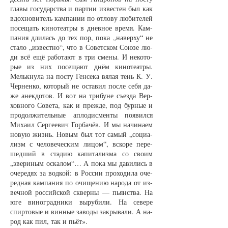
гла­вы го­су­дар­ст­ва и пар­тии из­вес­тен был как
вдох­но­ви­тель кам­па­нии по от­ло­ву лю­би­те­лей
по­се­щать ки­но­те­ат­ры в днев­ное вре­мя. Кам­
па­ния дли­лась до тех пор, по­ка „на­вер­ху“ не
ста­ло „из­вест­но“, что в Со­вет­ском Со­юзе лю­
ди всё ещё ра­бо­та­ют в три сме­ны. И не­ко­то­
рые из них по­се­ща­ют днём ки­но­те­ат­ры.
Мельк­ну­ла на пос­ту Ген­се­ка вя­лая тень К. У.
Чер­нен­ко, ко­то­рый не оста­вил пос­ле се­бя да­
же анек­до­тов. И вот на три­бу­не съез­да Вер­
хов­но­го Со­ве­та, как и преж­де, под бур­ные и
про­дол­жи­тель­ные ап­ло­дис­мен­ты по­явил­ся
Ми­ха­ил Сер­ге­е­вич Гор­ба­чёв. И мы на­чи­на­ем
но­вую жизнь. Но­вым был тот са­мый „со­ци­а­
лизм с че­ло­ве­чес­ким ли­цом“, вско­ре пе­ре­
шед­ший в ста­дию ка­пи­та­лиз­ма со сво­им
„зве­ри­ным оска­лом“… А по­ка мы да­ви­лись в
оче­ре­дях за вод­кой: в Рос­сии про­хо­ди­ла оче­
ред­ная кам­па­ния по очи­ще­нию на­ро­да от из­
веч­ной рос­сий­ской сквер­ны — пьянст­ва. На
юге ви­но­град­ни­ки вы­ру­би­ли. На се­ве­ре
спир­то­вые и вин­ные за­во­ды за­кры­ва­ли. А на­
род как пил, так и пьёт».