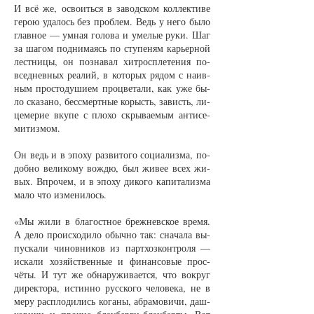
И всё же, осво­ить­ся в за­вод­ском кол­лек­ти­ве
ге­рою уда­лось без про­блем. Ведь у не­го бы­ло
глав­ное — ум­ная го­ло­ва и уме­лые ру­ки. Шаг
за ша­гом под­ни­ма­ясь по сту­пе­ням карь­ер­ной
лест­ни­цы, он по­зна­вал хит­ро­спле­те­ния по­
всед­нев­ных ре­а­лий, в ко­то­рых ря­дом с на­ив­
ным прос­то­ду­ши­ем про­цве­та­ли, как уже бы­
ло ска­за­но, бес­смерт­ные ко­рысть, за­висть, ли­
це­ме­рие вку­пе с пло­хо скры­ва­е­мым ан­ти­се­
ми­тиз­мом.
Он ведь и в эпо­ху раз­ви­то­го со­ци­а­лиз­ма, по­
доб­но ве­ли­ко­му вож­дю, был жи­вее всех жи­
вых. Впро­чем, и в эпо­ху ди­ко­го ка­пи­та­лиз­ма
ма­ло что из­ме­ни­лось.
«Мы жи­ли в бла­гост­ное бреж­нев­ское вре­мя.
А де­ло про­ис­хо­ди­ло обыч­но так: сна­ча­ла вы­
пус­ка­ли чи­нов­ни­ков из пар­т­хоз­кон­тро­ля —
ис­ка­ли хо­зяйст­вен­ные и фи­нан­со­вые прос­
чёты. И тут же об­на­ру­жи­ва­ет­ся, что во­круг
ди­рек­то­ра, ис­тин­но рус­ско­го че­ло­ве­ка, не в
ме­ру рас­пло­ди­лись ко­га­ны, аб­ра­мо­ви­чи, даш­