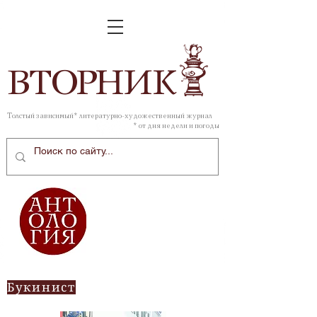
ВТОР
НИК
Толстый зависимый* литературно-художественный журнал
* от дня недели и погоды
Букинист