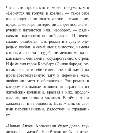
Чи­тая эти стро­ки, кто-то мо­жет по­ду­мать, что
«Вер­нут­ся ли го­лу­би в ков­чег» — та­кое се­бе
про­из­водст­вен­но-по­ли­ти­чес­кое со­чи­не­ние,
пред­став­ля­ю­щее ин­те­рес лишь для нос­таль­ги­
ру­ю­щих пат­ри­о­тов или, на­обо­рот, — ра­ди­
каль­но на­стро­ен­ных ли­бе­ра­лов. И очень
силь­но оши­бёт­ся. Это ро­ман в пер­вую оче­
редь о люб­ви, о се­мей­ных цен­нос­тях, из­ме­на
ко­то­рым чре­ва­та в судь­бе не мень­ши­ми ка­та­
клиз­ма­ми, чем сме­на го­су­дар­ст­вен­но­го строя.
И фа­ми­лия ге­роя Бла­у­барт (Си­няя бо­ро­да) от­
нюдь не та­ит в се­бе сим­во­ли­чес­кий на­мёк на
про­ти­во­ес­тест­вен­ную тя­гу к пе­ре­ме­не жён,
лю­бов­ниц, мест и об­ста­нов­ки. Это ро­ман, в
ко­то­ром ин­тим­ные от­но­ше­ния вы­рас­та­ют из
жи­тей­ских кол­ли­зий, врас­тая в них, про­дол­
жая их, до­пол­няя и укра­шая. В нём нет ни
хан­жест­ва, ни пош­лос­ти. Есть жизнь со сво­
и­ми пе­ре­жи­ва­ни­я­ми, ра­дос­тя­ми и стра­да­ни­
ем.
«Ночью Ан­тон Алек­се­е­вич бу­дет дол­го тру­
дить­ся над же­ной. Но её те­ло не бу­дет отве­