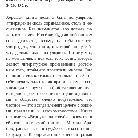
2020. 232
с.
Хо­ро­шая кни­га долж­на быть по­пу­ляр­ной.
Утверж­де­ние сколь спра­вед­ли­вое, столь и не­
оче­вид­ное. Как зна­ме­ни­тое «вор дол­жен си­
деть в тюрь­ме». И всё же, бу­ду­чи по­бор­ни­ком
спра­вед­ли­вос­ти, возь­му на се­бя сме­лость
утверж­дать, что кни­га, о ко­то­рой пи­шу сей­
час, долж­на быть по­пу­ляр­ной. По­то­му что,
на мой взгляд, в ней есть те ка­чест­ва, ко­то­рые
де­ла­ют ли­те­ра­тур­ное про­из­ве­де­ние до­стой­
ным то­го, что­бы его про­чи­та­ли мно­гие. Оно
на­пи­са­но увле­ка­тель­но и стиль­но, не­сёт на
се­бе пе­чать та­лан­та ав­то­ра и, кро­ме то­го,
уме­ло (да и по­учи­тель­но) объ­еди­ня­ет лич­ную
ис­то­рию ге­ро­ев с со­бы­ти­я­ми, про­ис­хо­див­ши­
ми в об­щест­ве, слов­но под­тверж­дая, что
част­ное — это всег­да эле­мент це­ло­го с об­щи­
ми пра­ви­ла­ми и за­ко­но­мер­нос­тя­ми. Кни­га
на­зы­ва­ет­ся «Вер­нут­ся ли го­лу­би в ков­чег», и
её ав­тор, пи­тер­ский пи­са­тель Ми­ха­ил Ара­
нов, рас­ска­зы­ва­ет о судь­бе со­вет­ско­го нем­ца
Бла­у­бар­та. В опре­де­лён­ной сте­пе­ни ро­ман