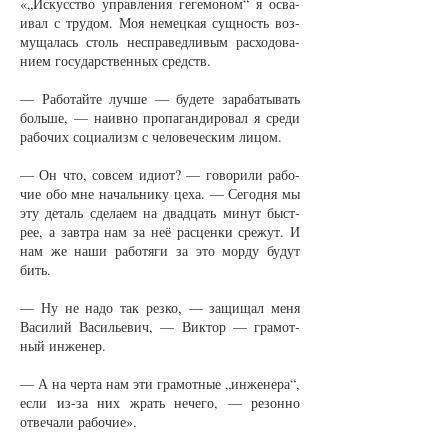
«„Ис­кус­ст­во управ­ле­ния ге­ге­мо­ном“ я осва­
ивал с тру­дом. Моя не­мец­кая сущ­ность воз­
му­ща­лась столь не­спра­вед­ли­вым рас­хо­до­ва­
ни­ем го­су­дар­ст­вен­ных средств.
— Ра­бо­тай­те луч­ше — бу­де­те за­ра­ба­ты­вать
боль­ше, — на­ив­но про­па­ган­ди­ро­вал я сре­ди
ра­бо­чих со­ци­а­лизм с че­ло­ве­чес­ким ли­цом.
— Он что, со­всем иди­от? — го­во­ри­ли ра­бо­
чие обо мне на­чаль­ни­ку це­ха. — Се­год­ня мы
эту де­таль сде­ла­ем на двад­цать ми­нут быст­
рее, а зав­тра нам за неё рас­цен­ки сре­жут. И
нам же на­ши ра­бо­тя­ги за это мор­ду бу­дут
бить.
— Ну не на­до так рез­ко, — за­щи­щал ме­ня
Ва­си­лий Ва­силь­е­вич, — Вик­тор — гра­мот­
ный ин­же­нер.
— А на чер­та нам эти гра­мот­ные „ин­же­не­ра“,
если из-за них жрать не­че­го, — ре­зон­но
отве­ча­ли ра­бо­чие».