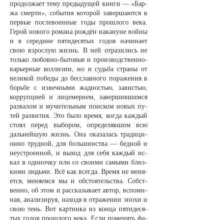
про­дол­жа­ет те­му пре­ды­ду­щей кни­ги — «Бар­
жа смер­ти», со­бы­тия ко­то­рой за­вер­ша­ют­ся в
пер­вые пос­ле­во­ен­ные го­ды про­ш­ло­го ве­ка.
Ге­рой но­во­го ро­ма­на рож­дён на­ка­ну­не вой­ны
и в се­ре­ди­не пя­ти­де­ся­тых го­дов на­чи­на­ет
свою взрос­лую жизнь. В ней от­ра­зи­лись не
толь­ко лю­бов­но-бы­то­вые и про­из­водст­вен­но-
карь­ер­ные кол­ли­зии, но и судь­ба стра­ны от
ве­ли­кой по­бе­ды до бес­слав­но­го по­ра­же­ния в
борь­бе с из­веч­ны­ми жад­ностью, за­вистью,
кор­руп­ци­ей и ли­це­ме­ри­ем, за­вер­шив­шим­ся
раз­ва­лом и му­чи­тель­ным по­ис­ком но­вых пу­
тей раз­ви­тия. Это бы­ло вре­мя, ког­да каж­дый
сто­ял пе­ред вы­бо­ром, опре­де­ляв­шим всю
даль­ней­шую жизнь. Она ока­за­лась тра­ди­ци­
он­но труд­ной, для боль­шинст­ва — бед­ной и
не­у­ст­ро­ен­ной, и вы­ход для се­бя каж­дый ис­
кал в оди­ноч­ку или со сво­и­ми са­мы­ми близ­
ки­ми людь­ми. Всё как всег­да. Вре­мя не ме­ня­
ет­ся, ме­ня­ем­ся мы и об­сто­я­тельст­ва. Собст­
вен­но, об этом и рас­ска­зы­ва­ет ав­тор, вспо­ми­
ная, ана­ли­зи­руя, на­хо­дя в от­ра­же­нии эпо­хи и
свою тень. Вот кар­тин­ка из кон­ца пя­ти­де­ся­
тых го­дов про­ш­ло­го ве­ка. Если по­ме­нять фа­