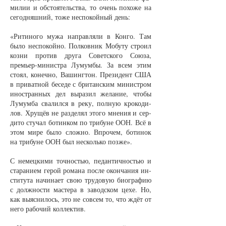
ми­лии и об­сто­я­тельст­ва, то очень по­хо­же на
се­год­няш­ний, то­же не­спо­кой­ный день:
«Ри­ти­но­го му­жа на­прав­ля­ли в Кон­го. Там
бы­ло не­спо­кой­но. Пол­ков­ник Мо­бу­ту стро­ил
коз­ни про­тив дру­га Со­вет­ско­го Со­юза,
премь­ер-ми­нист­ра Лу­мум­бы. За всем этим
сто­ял, ко­неч­но, Ва­шинг­тон. Пре­зи­дент США
в при­ват­ной бе­се­де с бри­тан­ским ми­нист­ром
ино­стран­ных дел вы­ра­зил же­ла­ние, что­бы
Лу­мум­ба сва­лил­ся в ре­ку, пол­ную кро­ко­ди­
лов. Хру­щёв не раз­де­лял это­го мне­ния и сер­
ди­то сту­чал бо­тин­ком по три­бу­не ООН. Всё в
этом ми­ре бы­ло слож­но. Впро­чем, бо­ти­нок
на три­бу­не ООН был не­сколь­ко поз­же».
С не­мец­ки­ми точ­ностью, пе­дан­тич­ностью и
ста­ра­ни­ем ге­рой ро­ма­на пос­ле окон­ча­ния ин­
сти­ту­та на­чи­на­ет свою тру­до­вую био­гра­фию
с долж­нос­ти мас­те­ра в за­вод­ском це­хе. Но,
как вы­яс­ни­лось, это не со­всем то, что ждёт от
не­го ра­бо­чий кол­лек­тив.