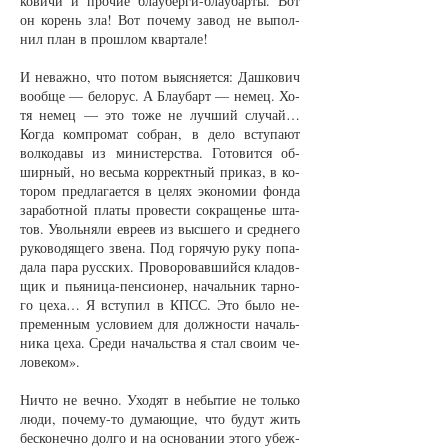
ко­ви­чи и про­чие бла­у­бер­ги-бла­у­бар­ты. Вот
он ко­рень зла! Вот по­че­му за­вод не вы­пол­
нил план в про­ш­лом квар­та­ле!
И не­важ­но, что по­том вы­яс­ня­ет­ся: Даш­ко­вич
во­об­ще — бе­ло­рус. А Бла­у­барт — не­мец. Хо­
тя не­мец — это то­же не луч­ший слу­чай…
Ког­да ком­про­мат со­бран, в де­ло всту­па­ют
вол­ко­да­вы из ми­нис­тер­ст­ва. Го­то­вит­ся об­
шир­ный, но весь­ма кор­рект­ный при­каз, в ко­
то­ром пред­ла­га­ет­ся в це­лях эко­но­мии фон­да
за­ра­бот­ной пла­ты про­вес­ти со­кра­щенье шта­
тов. Уволь­ня­ли ев­ре­ев из выс­ше­го и сред­не­го
ру­ко­во­дя­ще­го зве­на. Под го­ря­чую ру­ку по­па­
да­ла па­ра рус­ских. Про­во­ро­вав­ший­ся кла­дов­
щик и пья­ни­ца-пен­си­о­нер, на­чаль­ник тар­но­
го це­ха… Я всту­пил в КПСС. Это бы­ло не­
пре­мен­ным усло­ви­ем для долж­нос­ти на­чаль­
ни­ка це­ха. Сре­ди на­чальст­ва я стал сво­им че­
ло­ве­ком».
Ни­что не веч­но. Ухо­дят в не­бы­тие не толь­ко
лю­ди, по­че­му-то ду­ма­ю­щие, что бу­дут жить
бес­ко­неч­но дол­го и на ос­но­ва­нии это­го убеж­