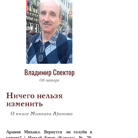
Владимир Спектор
Об авторе
Ничего нельзя
изменить
О книге Михаила Аранова
Ара­нов Ми­ха­ил. Вер­нут­ся ли го­лу­би в
ков­чег? / Но­вый Бе­рег (Ка­на­да). № 70,