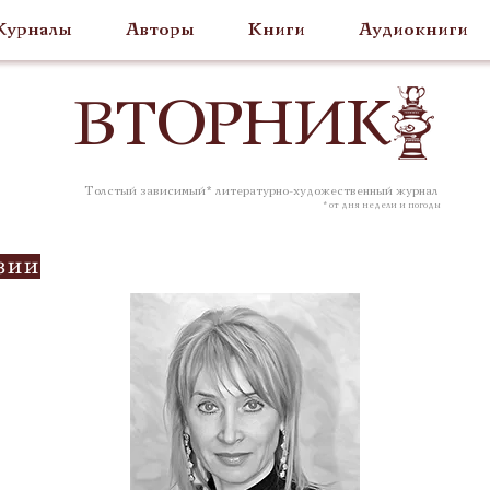
урналы
Авторы
Книги
Аудиокниги
ВТОР
НИК
Толстый зависимый* литературно-художественный журнал
* от дня недели и погоды
зии