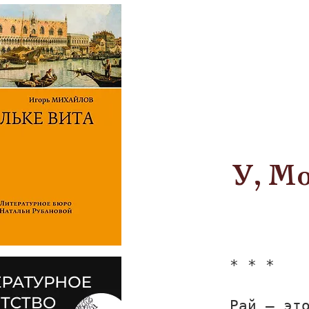
У, Мо
* * *
Рай — эт