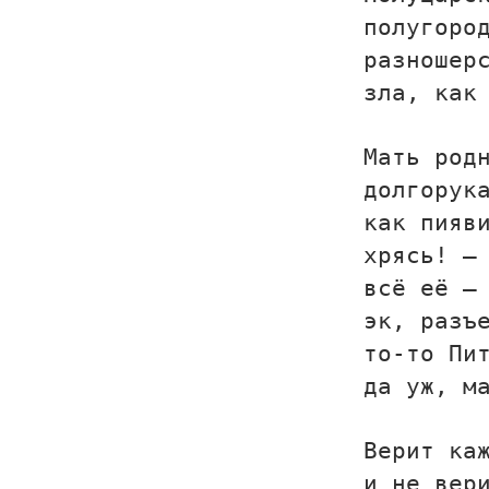
полугоро
разношер
зла, как
Мать род
долгорук
как пияв
хрясь! —
всё её —
эк, разъ
то-то Пи
да уж, м
Верит ка
и не вер