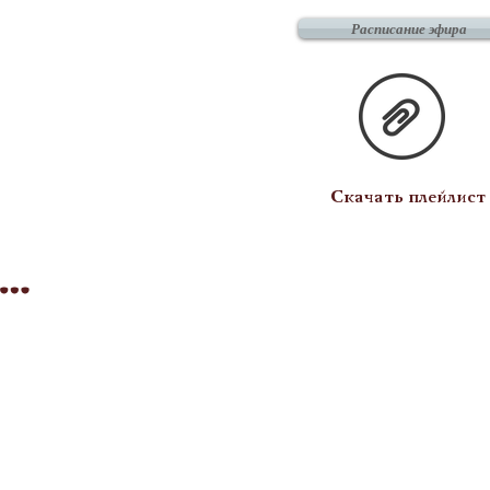
Расписание эфира
Скачать плейлист
я…