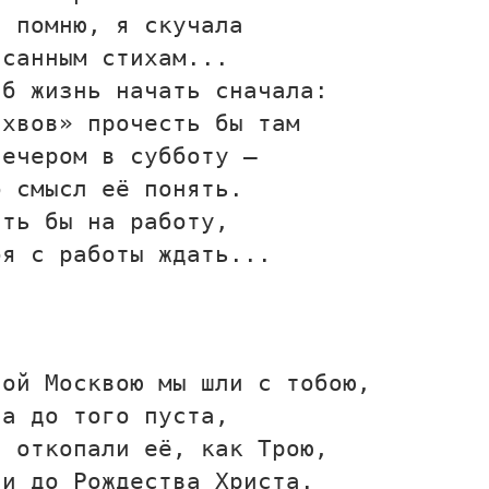
, помню, я скучала
исанным стихам...
 б жизнь начать сначала:
лхвов» прочесть бы там
вечером в субботу —
о смысл её понять.
ить бы на работу,
бя с работы ждать...
ной Москвою мы шли с тобою,
на до того пуста,
т откопали её, как Трою,
ли до Рождества Христа.