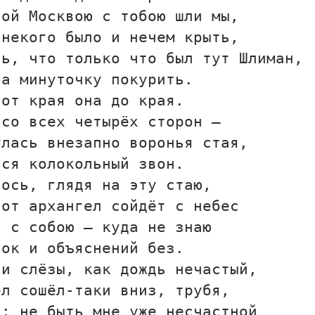
ной Москвою с тобою шли мы,
 некого было и нечем крыть,
сь, что только что был тут Шлиман,
на минуточку покурить.
 от края она до края.
 со всех четырёх сторон —
улась внезапно воронья стая,
лся колокольный звон.
лось, глядя на эту стаю,
вот архангел сойдёт с небес
т с собою — куда не знаю
ток и объяснений без.
ли слёзы, как дождь нечастый,
ел сошёл-таки вниз, трубя,
а: не быть мне уже несчастной