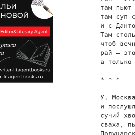
там пьют
там суп 
и с Дант
Там стол
чтоб веч
рай — эт
а только
* * *
У, Москв
и послуш
сучий хв
сваха, п
Полуцарс