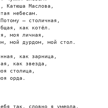
а, Катюша Маслова,
ытая небесам.
 Потому — столичная,
общая, как котёл.
ая, моя личная,
ом, мой дурдом, мой стол.
анная, как зарница,
ная, как звезда,
моя столица,
моя орда.
тебя так, словно я умерла,