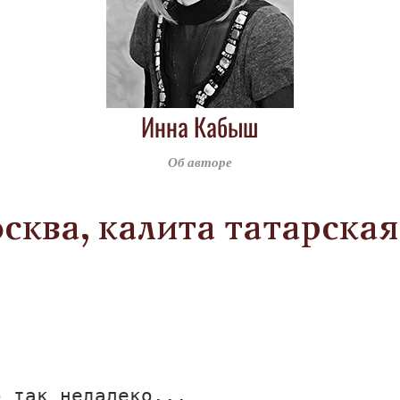
Инна Кабыш
Об авторе
сква, калита татарска
о так недалеко...