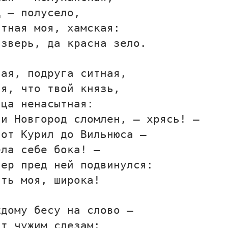
д — полусело,
стная моя, хамская:
 зверь, да красна зело.
ная, подруга ситная,
ая, что твой князь,
ица ненасытная:
 и Новгород сломлен, — хрясь! —
 от Курил до Вильнюса —
ела себе бока! —
тер пред ней подвинулся:
ать моя, широка!
ждому бесу на слово —
ит чужим слезам: