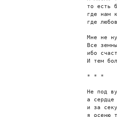
то есть 
где нам 
где любо
Мне не н
Все земн
ибо счас
И тем бо
* * *
Не под в
а сердце
и за сек
я осеню 