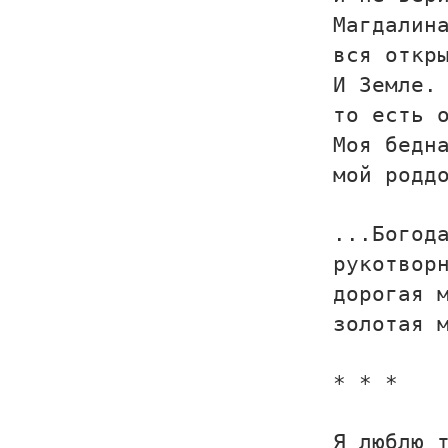
Магдалин
вся откр
И Земле.
то есть 
Моя бедн
мой родд
...Богод
рукотвор
дорогая 
золотая 
* * *
Я люблю 