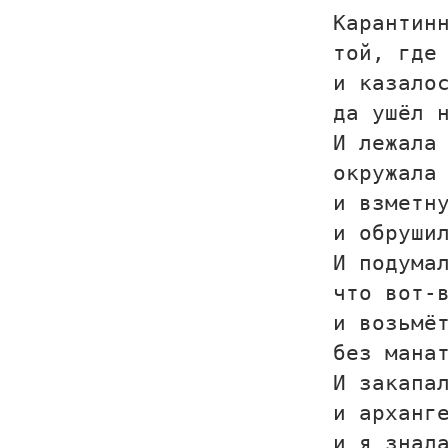
Карантин
той, где
и казало
да ушёл 
И лежала
окружала
и взметн
и обруши
И подума
что вот-
и возьмё
без мана
И закапа
и арханг
и я знал