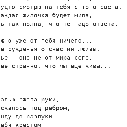
будто смотрю на тебя с того света,
каждая жилочка будет мила,
вь так полна, что не надо ответа.
ужно уже от тебя ничего...
ые сужденья о счастии лживы,
тье — оно не от мира сего.
лее странно, что мы ещё живы...
уалью сжала руки,
 сжалось под ребром,
унду до разлуки
тебя крестом.