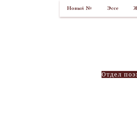
Новый №
Эссе
Ж
Отдел поэ