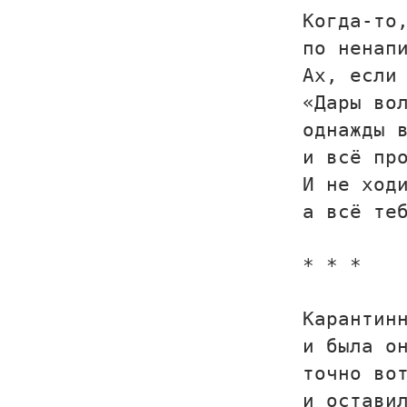
Когда-то
по ненап
Ах, если
«Дары во
однажды 
и всё пр
И не ход
а всё те
* * *
Карантин
и была о
точно во
и остави