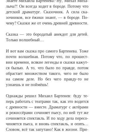
Зна­е­те Ми­ха­и­ла Бар­те­не­ва? Ну, Ми­хал Ми­ха­
лы­ча?! Он всег­да хо­дит в бо­ро­де. По­то­му что
дет­ский дра­ма­тург. Ска­зоч­ник. А си­ла ска­
зоч­ни­ков, все ёжи­ки зна­ют, — в бо­ро­де. По­
че­му? Сказ­ки же от очень древ­ней древ­нос­ти.
Сказ­ка — это бо­ро­да­тый анек­дот для де­тей.
Толь­ко вол­шеб­ный…
И вот вам сказ­ка про са­мо­го Бар­те­не­ва. То­же
поч­ти вол­шеб­ная. По­то­му что, по про­шест­
вии вре­ме­ни, вся­кие ле­ген­ды и сказ­ки ка­жут­
ся былью. А то, что бы­ло по прав­де, по­том
об­рас­та­ет мно­жест­вом та­ко­го, че­го не бы­ло
на са­мом де­ле. Но без че­го прав­ду-то не
узна­ешь и не пой­мёшь!
Од­наж­ды ре­шил Ми­ха­ил Бар­те­нев: бу­ду те­
перь ра­бо­тать с те­ат­ра­ми так, как это во­дит­ся
с древ­нос­ти — вмес­те. Дра­ма­тург с ак­тёра­ми
и ре­жис­сёра­ми со­чи­ня­ет пье­су, по ней тут же
со­чи­ня­ет­ся спек­такль. И по хо­ду де­ла пе­ре­со­
чи­ня­ет­ся пье­са, и вновь спек­такль, и опять…
Сло­вом, всё так за­пу­та­но! Как в жиз­ни. При­