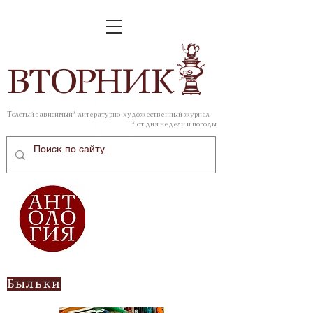
ВТОР
НИК
Толстый зависимый* литературно-художественный журнал
* от дня недели и погоды
Быльки