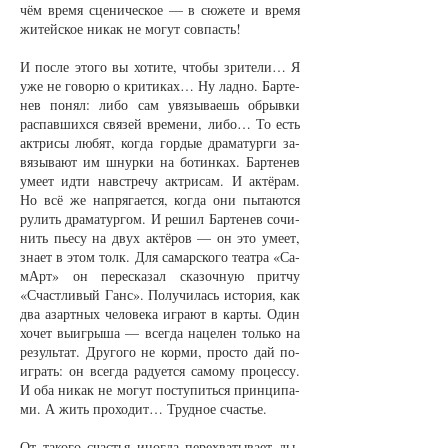
чём вре­мя сце­ни­чес­кое — в сю­же­те и вре­мя
жи­тей­ское ни­как не мо­гут со­впасть!
И пос­ле это­го вы хо­ти­те, что­бы зри­те­ли… Я
уже не го­во­рю о кри­ти­ках… Ну лад­но. Бар­те­
нев по­нял: ли­бо сам увя­зы­ва­ешь об­рыв­ки
рас­пав­ших­ся свя­зей вре­ме­ни, ли­бо… То есть
ак­три­сы лю­бят, ког­да гор­дые дра­ма­тур­ги за­
вя­зы­ва­ют им шнур­ки на бо­тин­ках. Бар­те­нев
уме­ет ид­ти на­встре­чу ак­три­сам. И ак­тёрам.
Но всё же на­пря­га­ет­ся, ког­да они пы­та­ют­ся
ру­лить дра­ма­тур­гом. И ре­шил Бар­те­нев со­чи­
нить пье­су на двух ак­тёров — он это уме­ет,
зна­ет в этом толк. Для са­мар­ско­го те­ат­ра «Са­
мАрт» он пе­ре­ска­зал ска­зоч­ную прит­чу
«Счаст­ли­вый Ганс». По­лу­чи­лась ис­то­рия, как
два азарт­ных че­ло­ве­ка иг­ра­ют в кар­ты. Один
хо­чет вы­иг­ры­ша — всег­да на­це­лен толь­ко на
ре­зуль­тат. Дру­го­го не кор­ми, прос­то дай по­
играть: он всег­да ра­ду­ет­ся са­мо­му про­цес­су.
И оба ни­как не мо­гут по­сту­пить­ся прин­ци­па­
ми. А жить про­хо­дит… Труд­ное счастье.
От та­ко­го счастья иног­да пе­ре­хва­ты­ва­ет ды­