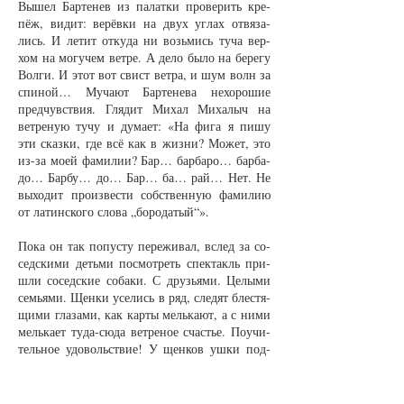
Вы­шел Бар­те­нев из па­лат­ки про­ве­рить кре­
пёж, ви­дит: ве­рёв­ки на двух уг­лах отвя­за­
лись. И ле­тит от­ку­да ни возь­мись ту­ча вер­
хом на мо­гу­чем вет­ре. А де­ло бы­ло на бе­ре­гу
Вол­ги. И этот вот свист вет­ра, и шум волн за
спи­ной… Му­ча­ют Бар­те­не­ва не­хо­ро­шие
пред­чувст­вия. Гля­дит Ми­хал Ми­ха­лыч на
вет­ре­ную ту­чу и ду­ма­ет: «На фи­га я пи­шу
эти сказ­ки, где всё как в жиз­ни? Мо­жет, это
из-за мо­ей фа­ми­лии? Бар… бар­ба­ро… бар­ба­
до… Бар­бу… до… Бар… ба… рай… Нет. Не
вы­хо­дит про­из­вес­ти собст­вен­ную фа­ми­лию
от ла­тин­ско­го сло­ва „бо­ро­да­тый“».
По­ка он так по­пус­ту пе­ре­жи­вал, вслед за со­
сед­ски­ми деть­ми по­смот­реть спек­такль при­
шли со­сед­ские со­ба­ки. С друзь­я­ми. Це­лы­ми
семь­я­ми. Щен­ки усе­лись в ряд, сле­дят блес­тя­
щи­ми гла­за­ми, как кар­ты мель­ка­ют, а с ни­ми
мель­ка­ет ту­да-сю­да вет­ре­ное счастье. По­учи­
тель­ное удо­вольст­вие! У щен­ков уш­ки под­
пры­ги­ва­ют, а хвос­ти­ки то и де­ло ба­ра­ба­нят
по зем­ле от вос­тор­га. И тут туч­ный ве­тер
при­ки­доч­но по­дёр­гал отвя­зан­ную па­лат­ку.