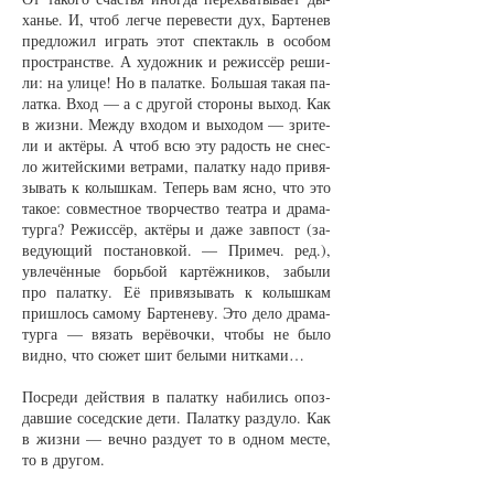
ханье. И, чтоб лег­че пе­ре­вес­ти дух, Бар­те­нев
пред­ло­жил иг­рать этот спек­такль в осо­бом
прост­ранст­ве. А ху­дож­ник и ре­жис­сёр ре­ши­
ли: на ули­це! Но в па­лат­ке. Боль­шая та­кая па­
лат­ка. Вход — а с дру­гой сто­ро­ны вы­ход. Как
в жиз­ни. Меж­ду вхо­дом и вы­хо­дом — зри­те­
ли и ак­тёры. А чтоб всю эту ра­дость не снес­
ло жи­тей­ски­ми вет­ра­ми, па­лат­ку на­до при­вя­
зы­вать к ко­лыш­кам. Те­перь вам яс­но, что это
та­кое: со­вмест­ное твор­чест­во те­ат­ра и дра­ма­
тур­га? Ре­жис­сёр, ак­тёры и да­же зав­пост (за­
ве­ду­ю­щий по­ста­нов­кой. — При­меч. ред.),
увле­чён­ные борь­бой кар­тёж­ни­ков, за­бы­ли
про па­лат­ку. Её при­вя­зы­вать к ко­лыш­кам
при­шлось са­мо­му Бар­те­не­ву. Это де­ло дра­ма­
тур­га — вя­зать ве­рёвоч­ки, что­бы не бы­ло
вид­но, что сю­жет шит бе­лы­ми нит­ка­ми…
По­сре­ди дейст­вия в па­лат­ку на­би­лись опоз­
дав­шие со­сед­ские де­ти. Па­лат­ку раз­ду­ло. Как
в жиз­ни — веч­но раз­ду­ет то в од­ном мес­те,
то в дру­гом.