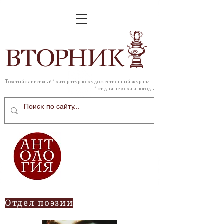
ВТОР
НИК
Толстый зависимый* литературно-художественный журнал
* от дня недели и погоды
Отдел поэзии