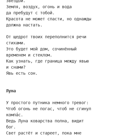
звездой.
Земля, воздух, огонь и вода
да пребудут с тобой.
Красота не может спасти, но однажды
должна настать.
От щедрот твоих переполнится речи
стихами.
Это будет мой дом, сочинённый
временем и стеклом.
Как узнать, где граница между явью
и снами?
Явь есть сон.
Луна
У простого путника немного тревог:
Чтоб огонь не погас, чтоб не сгинул
компа́с.
Ведь Луна коварства полна, видит
бог.
Свет растёт и стареет, пока мне