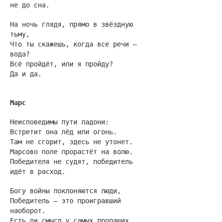
не до сна.
На ночь глядя, прямо в звёздную
тьму,
Что ты скажешь, когда все речи —
вода?
Всё пройдёт, или я пройду?
Да и да.
Марс
Неисповедимы пути ладони:
Встретит она лёд или огонь.
Там не сгорит, здесь не утонет.
Марсово поле прорастёт на волю.
Победителя не судят, победитель
идёт в расход.
Богу войны поклоняются люди,
Победитель — это проигравший
наоборот.
Есть ли смысл у самых пропащих