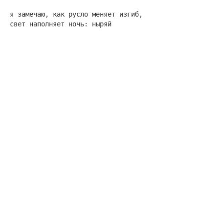
я замечаю, как русло меняет изгиб,
свет наполняет ночь: ныряй
поглубже.
выбирай свою жизнь или ты погиб.
Ну же.
Уран
Нам досталось никчёмное
да ничейное.
Караван узнаю по лаю, темноту —
по свечению.
Истина единица, ноль же сплошная
ложь.
Ты скажи — на таран
или насквозь идёшь?
Все пройдёт, обещали, всё пройдёт
на Уран.
Ты идёшь насквозь иль идёшь
на таран?