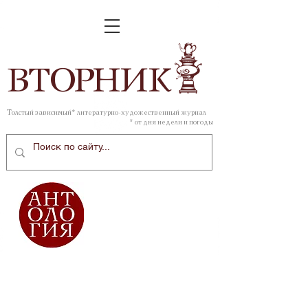
ВТОР
НИК
Толстый зависимый* литературно-художественный журнал
* от дня недели и погоды