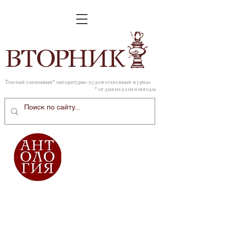
ВТОР
НИК
Толстый зависимый* литературно-художественный журнал
* от дня недели и погоды