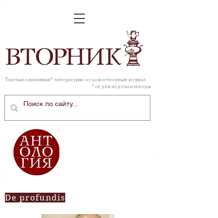
ВТОР
НИК
Толстый зависимый* литературно-художественный журнал
* от дня недели и погоды
De profundis