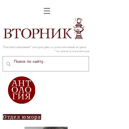
ВТОР
НИК
Толстый зависимый* литературно-художественный журнал
* от дня недели и погоды
Отдел юмора