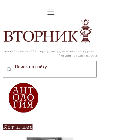
ВТОР
НИК
Толстый зависимый* литературно-художественный журнал
* от дня недели и погоды
Кот и пес