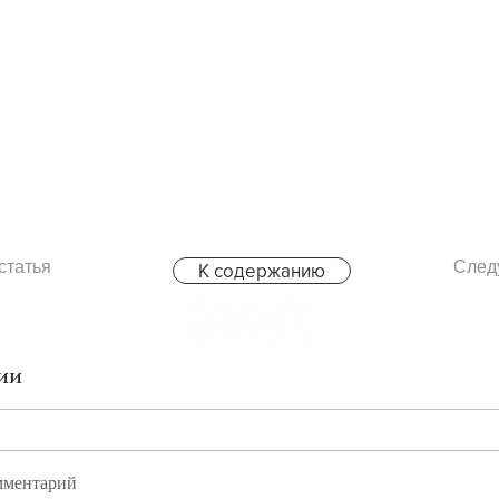
статья
След
К содержанию
ии
мментарий