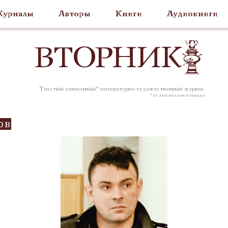
урналы
Авторы
Книги
Аудиокниги
ВТОР
НИК
Толстый зависимый* литературно-художественный журнал
* от дня недели и погоды
ов