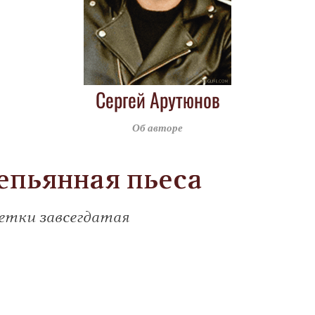
Сергей Арутюнов
Об авторе
пьянная пьеса
етки завсегдатая