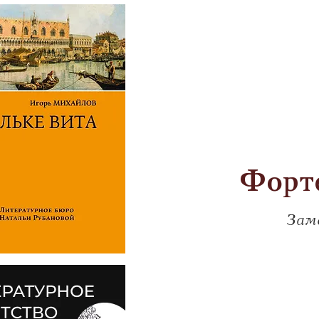
Форте
Зам