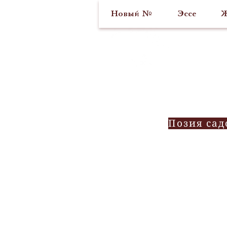
Новый №
Эссе
Ж
Позия сад