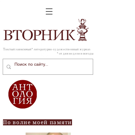
ВТОР
НИК
Толстый зависимый* литературно-художественный журнал
* от дня недели и погоды
По волне моей памяти