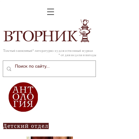
ВТОР
НИК
Толстый зависимый* литературно-художественный журнал
* от дня недели и погоды
Детский отдел