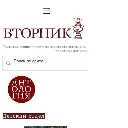
ВТОР
НИК
Толстый зависимый* литературно-художественный журнал
* от дня недели и погоды
Детский отдел