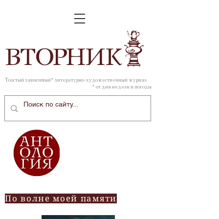
ВТОР
НИК
Толстый зависимый* литературно-художественный журнал
* от дня недели и погоды
По волне моей памяти