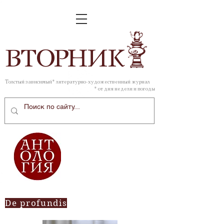
ВТОР
НИК
Толстый зависимый* литературно-художественный журнал
* от дня недели и погоды
De profundis