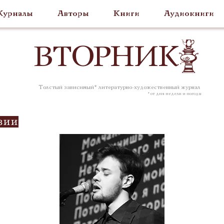
урналы
Авторы
Книги
Аудиокниги
ВТОР
НИК
Толстый зависимый* литературно-художественный журнал
* от дня недели и погоды
зии