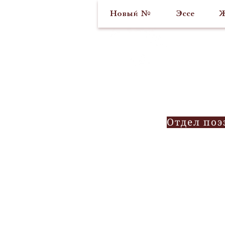
Новый №
Эссе
Ж
Отдел поэ