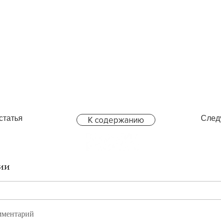
статья
След
К содержанию
ии
мментарий