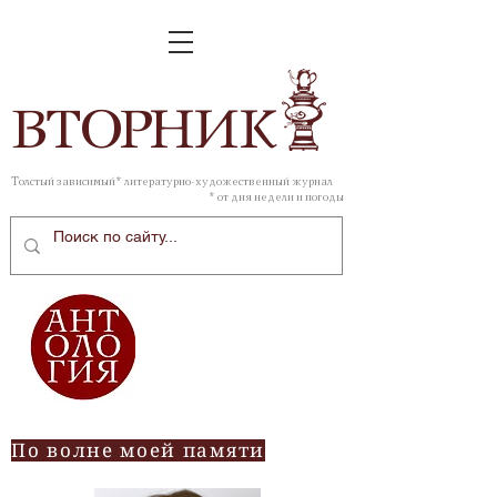
ВТОР
НИК
Толстый зависимый* литературно-художественный журнал
* от дня недели и погоды
По волне моей памяти