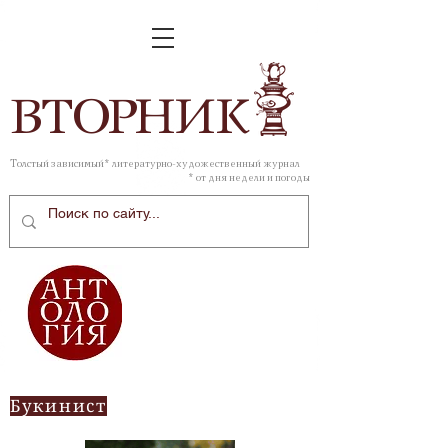
ВТОР
НИК
Толстый зависимый* литературно-художественный журнал
* от дня недели и погоды
Букинист