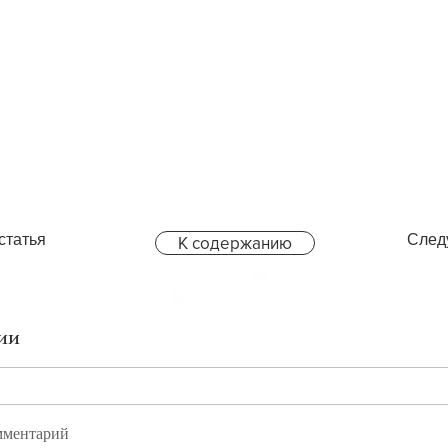
статья
След
К содержанию
ии
мментарий