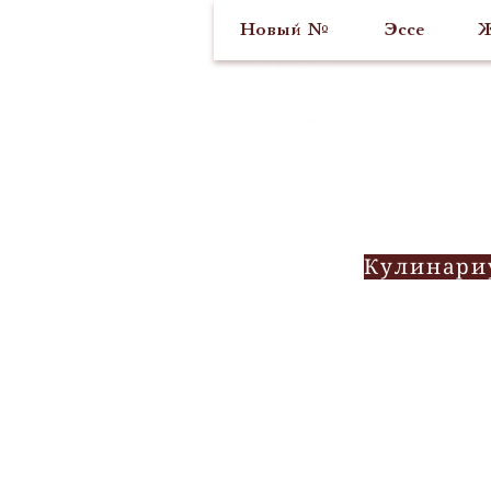
Новый №
Эссе
Ж
Кулинари