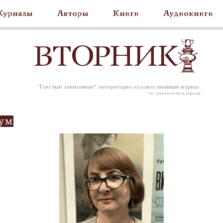
урналы
Авторы
Книги
Аудиокниги
ВТОР
НИК
Толстый зависимый* литературно-художественный журнал
* от дня недели и погоды
ум