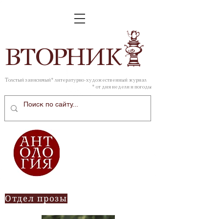
ВТОР
НИК
Толстый зависимый* литературно-художественный журнал
* от дня недели и погоды
Отдел прозы