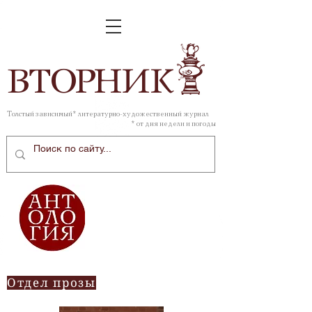
ВТОР
НИК
Толстый зависимый* литературно-художественный журнал
* от дня недели и погоды
Отдел прозы