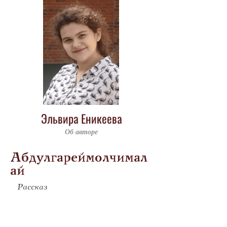
Эльвира Еникеева
Об авторе
Абдулгареймолчимал
ай
Рассказ