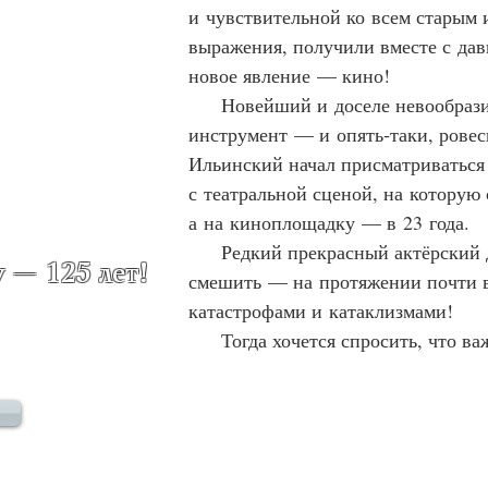
и чувствительной ко всем старым 
выражения, получили вместе с дав
новое явление — кино!

      Новейший и доселе невообра
инструмент — и опять‑таки, ровес
Ильинский начал присматриваться 
с театральной сценой, на которую с
а на киноплощадку — в 23 года.

      Редкий прекрасный актёрский
— 125 лет!
смешить — на протяжении почти все
катастрофами и катаклизмами!

      Тогда хочется спросить, что в
или характер, или мировидение, на
кажется — с самого начала и неиз
ироничное зрение, видящее смешно
в сюжетах, языке и смыслах литер
Увидеть и уметь показать и расска