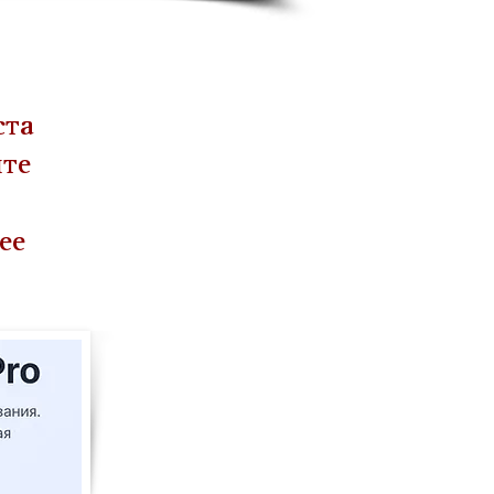
ста
йте
ее