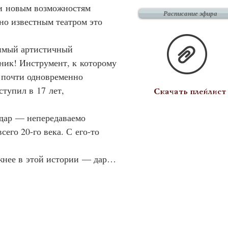
и новым возможностям 
Расписание эфира
но известным театром это 
зимый артистичный 
ник! Инструмент, к которому 
почти одновременно 
тупил в 17 лет, 
Скачать плейлист
 дар — непередаваемо 
го 20-го века. С его‑то 
ажнее в этой истории — дар, 
строенное эпохой? Что, как 
менно — сохраняло его 
е, забавное, удивительное 
атурных произведений? 
зать об увиденном. Жестами, 