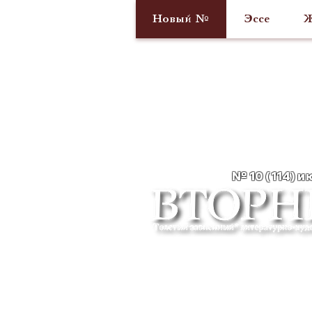
Новый №
Эссе
Ж
№ 10 (114) 