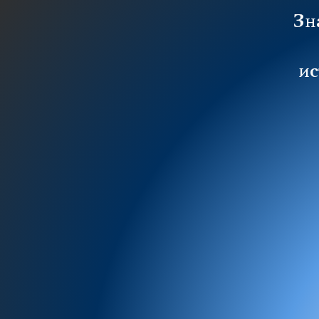
Зн
ис