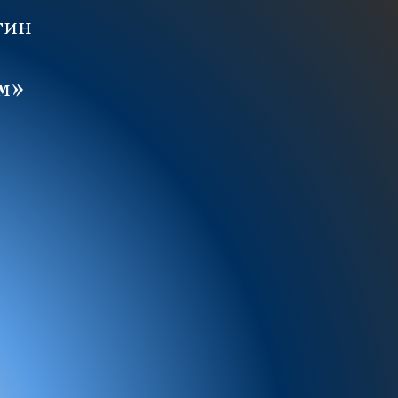
тин
ам»