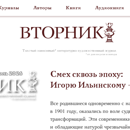
урналы
Авторы
Книги
Аудиокниги
ВТОР
НИК
Толстый зависимый* литературно-художественный журнал
* от дня недели и погоды
июль 2026
Смех сквозь эпоху:
Игорю Ильинскому —
Все родившиеся одновременно с н
в 1901 году, оказались по воле су
трансформаций. Эти современники 
и обладающие натурой чрезвычайн