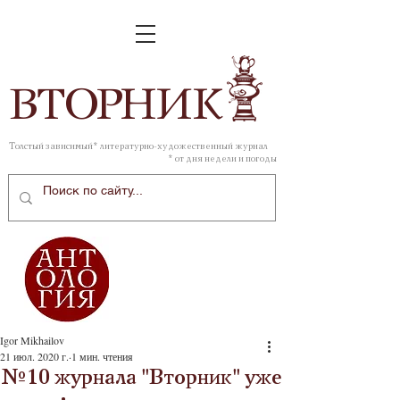
ВТОР
НИК
Толстый зависимый* литературно-художественный журнал
* от дня недели и погоды
Igor Mikhailov
21 июл. 2020 г.
1 мин. чтения
№10 журнала "Вторник" уже