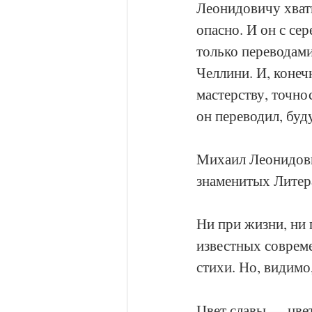
Леонидовичу хвати
опасно. И он с се
только переводами
Челлини. И, конеч
мастерству, точно
он переводил, бу
Михаил Леонидови
знаменитых Литер
Ни при жизни, ни 
известных совреме
стихи. Но, видимо
Цвет славы — цвет