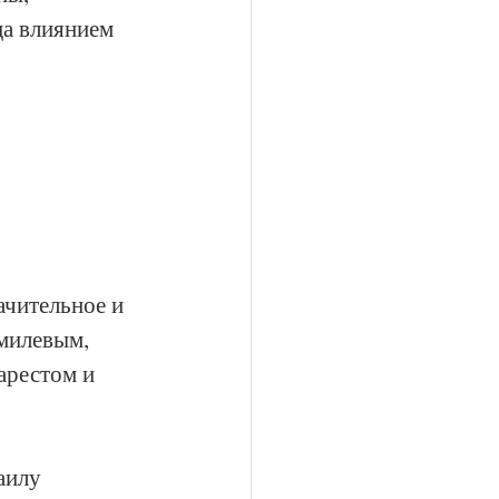
а влиянием 
ачительное и 
милевым, 
арестом и 
аилу 