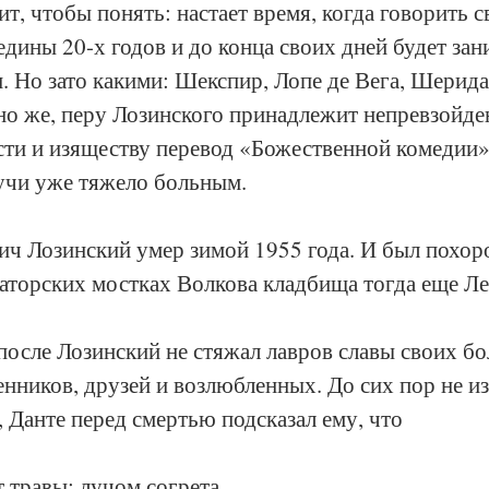
т, чтобы понять: настает время, когда говорить 
редины 20-х годов и до конца своих дней будет зан
. Но зато какими: Шекспир, Лопе де Вега, Шерида
но же, перу Лозинского принадлежит непревзойде
сти и изяществу перевод «Божественной комедии»
дучи уже тяжело больным.
ч Лозинский умер зимой 1955 года. И был похоро
аторских мостках Волкова кладбища тогда еще Ле
после Лозинский не стяжал лавров славы своих бо
нников, друзей и возлюбленных. До сих пор не из
, Данте перед смертью подсказал ему, что
 травы: лучом согрета,