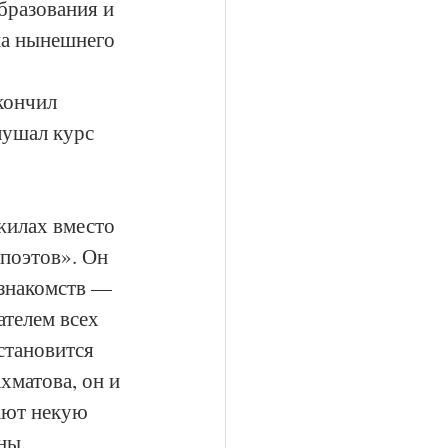
бразования и 
на нынешнего 
кончил 
лушал курс 
жилах вместо 
поэтов». Он 
 знакомств — 
телем всех 
становится 
матова, он и 
ают некую 
ны, 