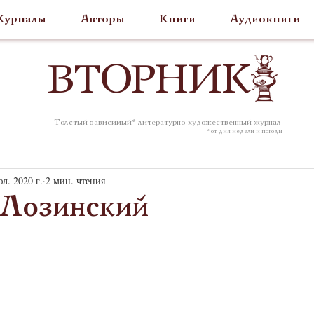
урналы
Авторы
Книги
Аудиокниги
ВТОР
НИК
Толстый зависимый* литературно-художественный журнал
* от дня недели и погоды
л. 2020 г.
2 мин. чтения
Лозинский