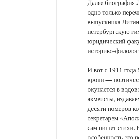
Далее биография Л
одно только переч
выпускника Литинс
петербургскую гим
юридический факу
историко-филологи
И вот с 1911 года
крови — поэтичес
окунается в водов
акмеисты, издава
десяти номеров ко
секретарем «Аполл
сам пишет стихи. 
особенность его п