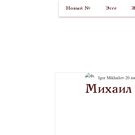
Новый №
Эссе
Ж
Igor Mikhailov
20 ию
Михаил 