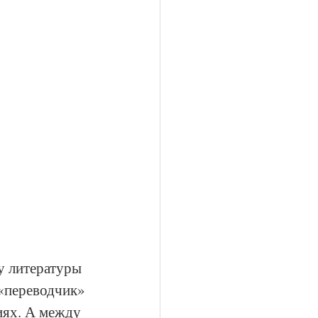
у литературы 
 «переводчик» 
иях. А между 