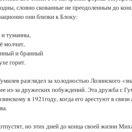
одны, словно скованные не преодоленным до конц
национно они близки к Блоку:
 и туманны,
сё молчит,
енный и бранный
хе горит.
умилев разглядел за холодностью Лозинского «зн
ее из-за дружеских побуждений. Эта дружба с Гу
озинскому в 1921году, когда его арестуют в связи 
ва.
 отпустят, но этих дней до конца своей жизни Мих