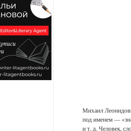
Михаил Леонидови
под именем — «зна
и т. д. Человек, 