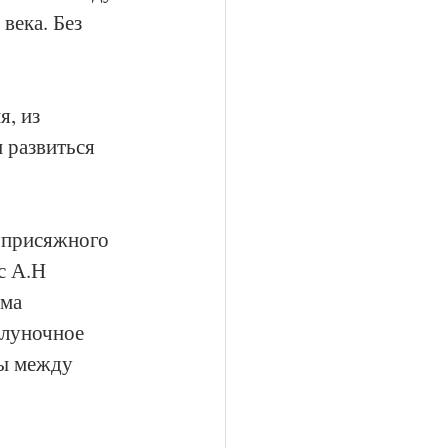
века. Без 
, из 
 развиться 
е присяжного 
с А.Н 
ма 
олуночное 
бы между 