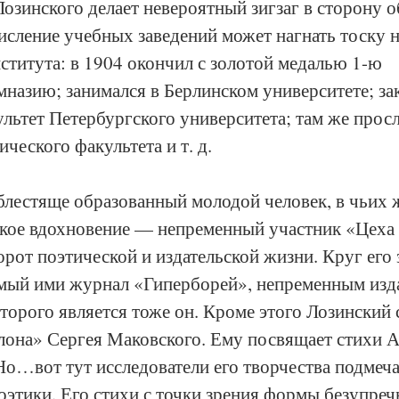
озинского делает невероятный зигзаг в сторону о
исление учебных заведений может нагнать тоску 
титута: в 1904 окончил с золотой медалью 1-ю 
назию; занимался в Берлинском университете; за
льтет Петербургского университета; там же прос
ческого факультета и т. д.
 блестяще образованный молодой человек, в чьих 
кое вдохновение — непременный участник «Цеха 
орот поэтической и издательской жизни. Круг его
емый ими журнал «Гиперборей», непременным изда
торого является тоже он. Кроме этого Лозинский 
она» Сергея Маковского. Ему посвящает стихи Ах
Но…вот тут исследователи его творчества подмеч
оэтики. Его стихи с точки зрения формы безупреч