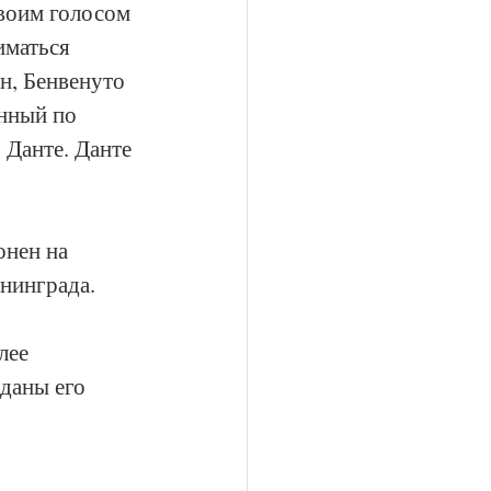
своим голосом 
иматься 
н, Бенвенуто 
нный по 
 Данте. Данте 
нен на 
нинграда.
лее 
даны его 