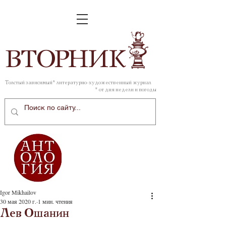
ВТОР
НИК
Толстый зависимый* литературно-художественный журнал
* от дня недели и погоды
Igor Mikhailov
30 мая 2020 г.
1 мин. чтения
Лев Ошанин