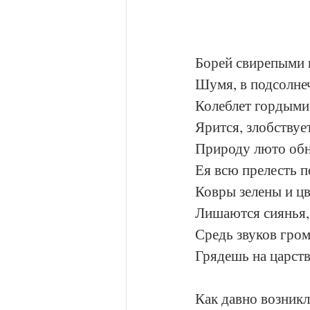
Борей свирепыми
Шумя, в подсолнеч
Колеблет гордыми
Ярится, злобствует
Природу люто обн
Ея всю прелесть п
Ковры зелены и ц
Лишаются сиянья,
Средь звуков гром
Грядешь на царств
Как давно возникл