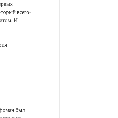
ервых 
оторый всего-
итом. И 
рия 
фоман был 
если и не 