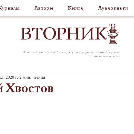
урналы
Авторы
Книги
Аудиокниги
ВТОР
НИК
Толстый зависимый* литературно-художественный журнал
* от дня недели и погоды
л. 2020 г.
2 мин. чтения
 Хвостов