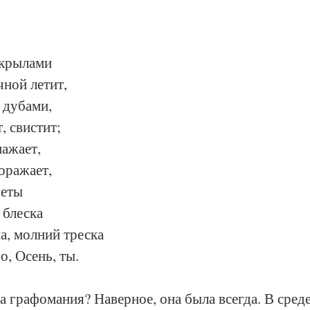
 крылами
ной летит,
 дубами,
, свистит;
ажает,
оражает,
веты
 блеска
а, молний треска
о, Осень, ты.
а графомания? Наверное, она была всегда. В сред