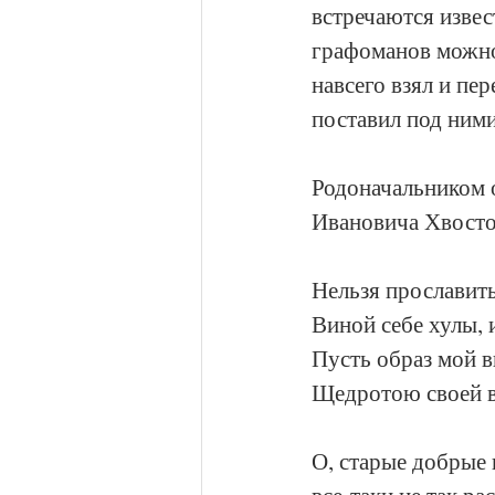
встречаются изве
графоманов можно 
навсего взял и пе
поставил под ним
Родоначальником 
Ивановича Хвосто
Нельзя прославит
Виной себе хулы, 
Пусть образ мой в
Щедротою своей 
О, старые добрые
все-таки не так ра