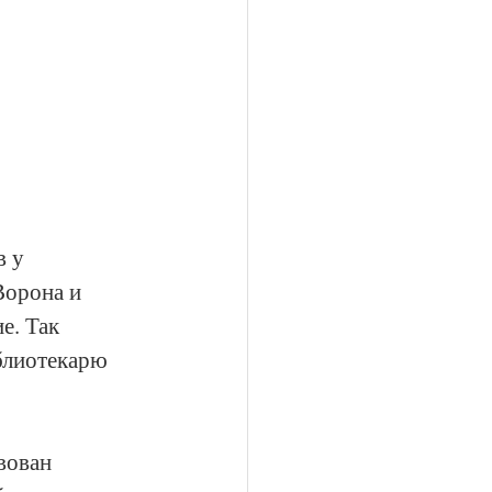
 у 
Ворона и 
е. Так 
блиотекарю 
вован 