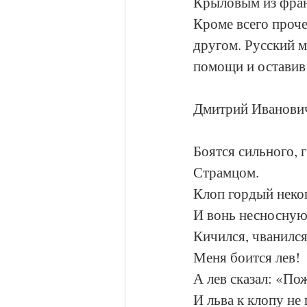
Крыловым из франц
Кроме всего проче
другом. Русский м
помощи и оставив 
Дмитрий Иванович
Боятся сильного,
Страмцом.
Клоп гордый неког
И вонь несносную 
Кичился, чванился
Меня боится лев!
А лев сказал: «По
И льва к клопу не