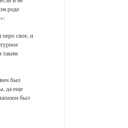
ом роде 
»:
перо свое, и 
атурное 
и таким 
вич был 
, да еще 
иапазон был 