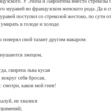
узского. У Эзопа и Лафонтена вместо стрекозы б
го муравей во французском женского рода. Да и с
уравей поступил со стрекозой жестоко, по сути от
умирать в голоде и холоде.
 поверял свой талант другим макаром:
 гнушаются лжецом,
да, свирепа льва кусая
вокруг себя бросая,
: смотри, каков мой гнев!
жалуй, не хвалися
 применяй;