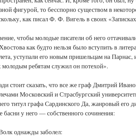
зной фигурой, то бесспорно существом в некотор
ольку, как писал Ф. Ф. Вигель в своих «Записках
ние, чтобы молодые писатели об него оттачивали 
Хвостова как будто нельзя было вступить в литер
 лета, уступали его новым пришельцам на Парнас, 
к молодым ребятам служил он потехой».
ди стоит сказать, что все же граф Дмитрий Ивано
плечами Московский и Страсбургский университеты
его титул графа Сардинского Да, жанровый его д
е басни у него — собственного сочинения:
Волк однажды заболел: