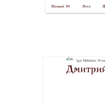
Новый №
Эссе
Ж
Igor Mikhailov
30 ию
Дмитрий