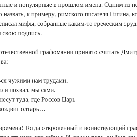
стные и популярные в прошлом имена. Одним из п
назвать, к примеру, римского писателя Гигина, к
реписал мифы, собранные каким-то греческим эруд
и свою подпись.
отечественной графомании принято считать Дмит
ва:
ься чужими нам трудами;
или похвал, мы сами.
несут туда, где Россов Царь
воздвиг олтарь…
 времена! Тогда откровенный и воинствующий гра
спространен, как сейчас. И, кроме того, он был, ну 