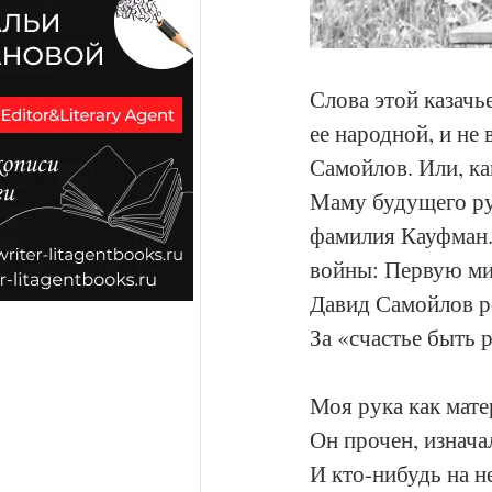
Слова этой казачь
ее народной, и не
Самойлов. Или, как
Маму будущего рус
фамилия Кауфман.
войны: Первую ми
Давид Самойлов ро
За «счастье быть 
Моя рука как мат
Он прочен, изнача
И кто-нибудь на н