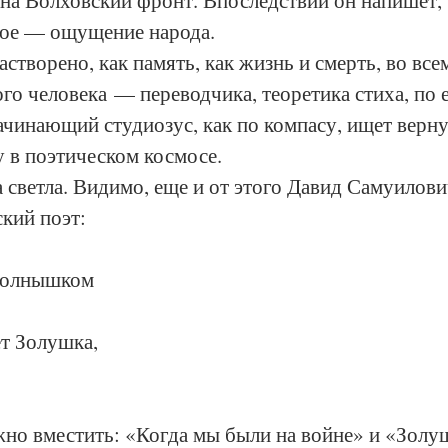
 на Волховский фронт. Впоследствии он напишет, 
ное — ощущение народа. 
створено, как память, как жизнь и смерть, во все
ого человека — переводчика, теоретика стиха, по 
ачинающий студиозус, как по компасу, ищет верн
 в поэтическом космосе. 
 светла. Видимо, еще и от этого Давид Самуилов
кий поэт: 
солнышком
ет Золушка,
жно вместить: «Когда мы были на войне» и «Золу