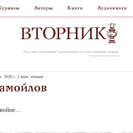
урналы
Авторы
Книги
Аудиокниги
ВТОР
НИК
Толстый зависимый* литературно-художественный журнал
* от дня недели и погоды
. 2020 г.
2 мин. чтения
амойлов
 войне…