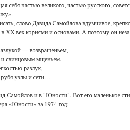
ая себя частью великого, частью русского, советс
чку». 
исать, слово Давида Самойлова вдумчивое, крепко
 в ХХ век корнями и основами. А поэтому он нез
разлукой — возвращеньем,
 и свинцовым мщеньем.
егкостью разлук,
 рубя узлы и сети…
д Самойлов и в "Юности". Вот его маленькое сти
ера «Юности» за 1974 год: