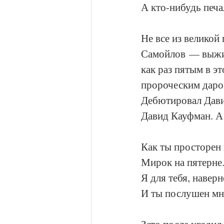
А кто-нибудь печа
Не все из великой
Самойлов — выжил
как раз пятым в эт
пророческим даром
Дебютировал Дави
Давид Кауфман. А 
Как ты просторен
Мирок на пятерне
Я для тебя, наверн
И ты послушен мн