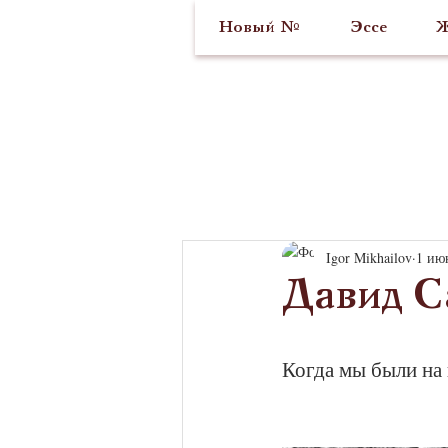
Новый №
Эссе
Ж
Igor Mikhailov
1 июн
Давид С
Когда мы были на