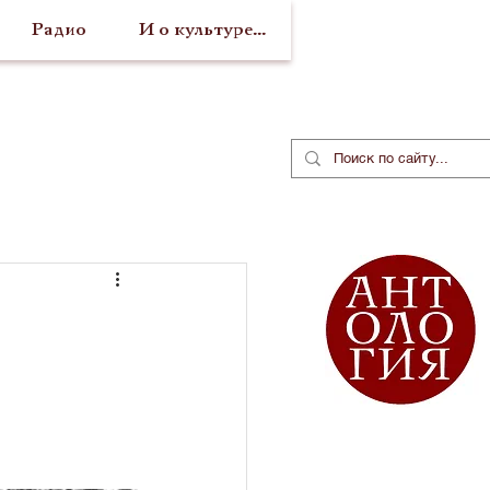
Радио
И о культуре...