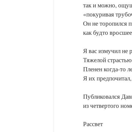
так и можно, ощущ
«покуривая трубо
Он не торопился п
как будто вросшее
Я вас измучил не 
Тяжелой страстью
Пленен когда-то л
Я их предпочитал,
Публиковался Дави
из четвертого ном
Рассвет