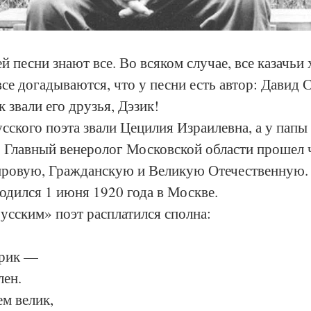
ей песни знают все. Во всяком случае, все казачьи
 все догадываются, что у песни есть автор: Давид
 звали его друзья, Дэзик!
ского поэта звали Цецилия Израилевна, а у папы
 Главный венеролог Московской области прошел ч
ровую, Гражданскую и Великую Отечественную. 
дился 1 июня 1920 года в Москве. 
русским» поэт расплатился сполна: 
ерик —
лен.
ем велик,