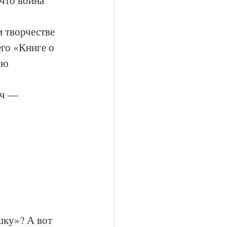
что война 
м творчестве 
его «Книге о 
ую 
ич — 
шку»? А вот 