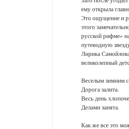
Зато после угодил
ему открыла глав
Это ощущение и ра
этого замечательн
русской рифме» н
путеводную звезду
Лирика Самойлова
великолепный детс
Веселым зимним 
Дорога залита.
Весь день хлопоч
Делами занята.
Как же все это мо