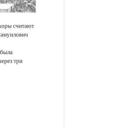
 хоры считают 
 Самуилович 
 была 
ерез три 
 