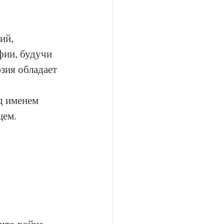
ий, 
ии, будучи 
зия обладает 
д именем 
ем. 