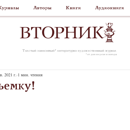
урналы
Авторы
Книги
Аудиокниги
ВТОР
НИК
Толстый зависимый* литературно-художественный журнал
* от дня недели и погоды
в. 2021 г.
1 мин. чтения
ъемку!