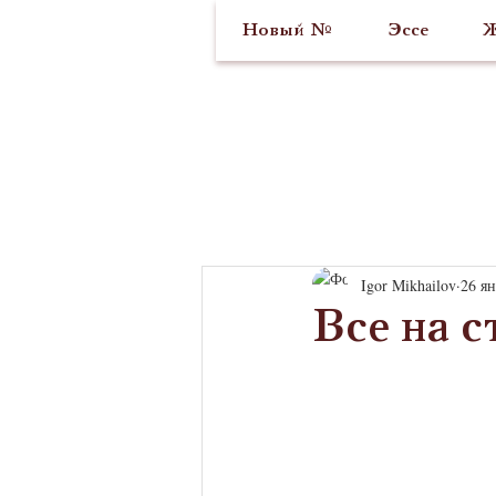
Новый №
Эссе
Ж
Igor Mikhailov
26 ян
Все на с