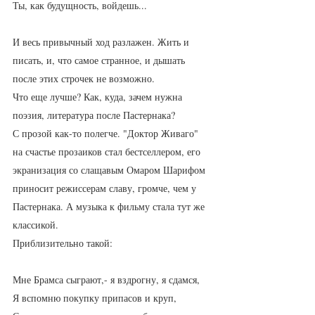
Ты, как будущность, войдешь...
И весь привычный ход разлажен. Жить и 
писать, и, что самое странное, и дышать 
после этих строчек не возможно. 
Что еще лучше? Как, куда, зачем нужна 
поэзия, литература после Пастернака?
С прозой как-то полегче. "Доктор Живаго" 
на счастье прозаиков стал бестселлером, его 
экранизация со слащавым Омаром Шарифом 
приносит режиссерам славу, громче, чем у 
Пастернака. А музыка к фильму стала тут же 
классикой. 
Приблизительно такой:
Мне Брамса сыграют,- я вздрогну, я сдамся,
Я вспомню покупку припасов и круп,