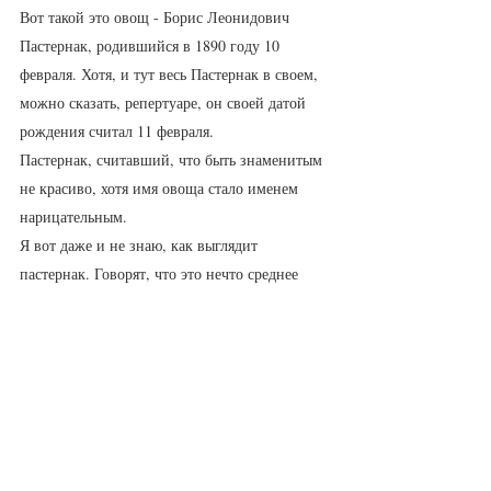
Вот такой это овощ - Борис Леонидович 
Пастернак, родившийся в 1890 году 10 
февраля. Хотя, и тут весь Пастернак в своем, 
можно сказать, репертуаре, он своей датой 
рождения считал 11 февраля.
Пастернак, считавший, что быть знаменитым 
не красиво, хотя имя овоща стало именем 
нарицательным. 
Я вот даже и не знаю, как выглядит 
пастернак. Говорят, что это нечто среднее 
между репой и морковкой, очень полезный 
корнеплод. Я этого не знаю, но зато знаю 
наизусть:
Но надо жить без самозванства,
Так жить, чтобы в конце концов
Привлечь к себе любовь пространства,