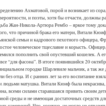
пределению Ахматовой, порой и возникает из сора,
 вероятности, и поэты, хотя бы отчасти, должны р
дьба Жан-Никола-Артюра Рембо – яркое тому дока
того, что причиной брака его матери, Витали Кюиф
янской семьи и кадрового пехотного офицера, Фр
остое человеческое тщеславие и корысть. Офицер,
емился пополнить свой опустевший кошелек. А ег
овсе “для фасона”. В итоге появившийся 20 октябр
нциальном городке Шарлевиле мальчик, а так же д
ли без отца. И с ранних лет за его воспитание взял
и людьми матушка. Витали Кюиф была некрасива,
на, всеми силами старавшаяся привить своим дет
ной среды и не имеющая достаточных средств дл
их намерений. Что, конечно, не могло не отразить