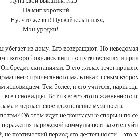
					Луна свой выкатила глаз
						На миг короткий.
					Ну, что же вы! Пускайтесь в пляс,
						Мои уродки!
 убегает из дому. Его возвращают. Но неведомая 
ами которой явились книги о путешествиях и при
. Он бредит скитаниями. В его жилах течет промете
 домашнего причесанного мальчика с ясным взором
 ясновидцем. Тем более, и его учителя, парнасцы
– все ясновидцы. Вот из всего этого жизненного и
хлама и черпает свое вдохновение муза поэта. 
потом? Об этом идут нескончаемые споры и по се
е поражения парижской коммуны поэт захотел уйти
 не поэтический период его деятельности – это з