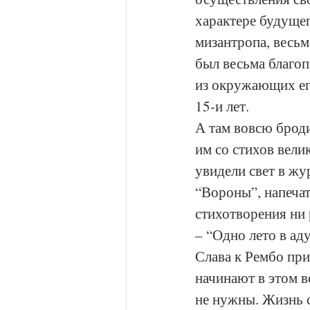
характере будущег
мизантропа, весьм
был весьма благоп
из окружающих его
15-и лет. 
А там вовсю броди
им со стихов вели
увидели свет в жу
“Вороны”, напечат
стихотворения ни р
– “Одно лето в аду
Слава к Рембо при
начинают в этом в
не нужны. Жизнь с