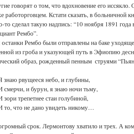
гие говорят о том, что вдохновение его иссякло. 
е работорговцем. Кстати сказать, в больничной кн
-то сделал такую надпись: “10 ноября 1891 года в
оциант Рембо”. 
 останки Рембо были отправлены на баке уходяще
енной из гроба и указующей путь в Эфиопию десн
ический образ, рожденный пенным  струями “Пьян
				Я знаю рвущееся небо, и глубины,
				И смерчи, и бурун, я знаю ночи тьму,
				И зори трепетнее стаи голубиной,
				И то, что не дано увидеть никому…
- огромный срок. Лермонтову хватило и трех. А ком