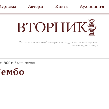
урналы
Авторы
Книги
Аудиокниги
ВТОР
НИК
Толстый зависимый* литературно-художественный журнал
* от дня недели и погоды
т. 2020 г.
3 мин. чтения
Рембо