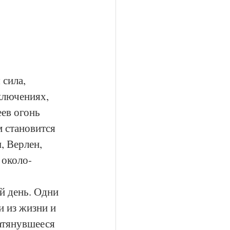
сила, 
ключениях, 
ев огонь 
 становится 
, Верлен, 
 около-
й день. Одни 
 из жизни и 
атянувшееся 