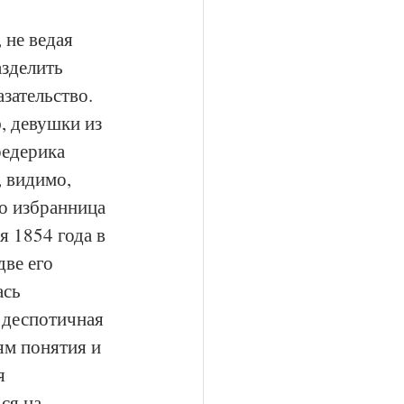
 не ведая 
азделить 
зательство. 
, девушки из 
едерика 
 видимо, 
о избранница 
я 1854 года в 
ве его 
ась 
 деспотичная 
ям понятия и 
я 
ся на 