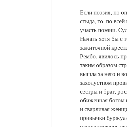
Если поэзия, по о
стыда, то, по всей
участь поэзии. Су
Начать хотя бы с 
зажиточной кресть
Рембо, явилось пр
таким образом стр
вышла за него и в
захолустном прови
сестры и брат, рос
обиженная богом 
и сварливая женщи
привычки буржуаз
осуществления сво