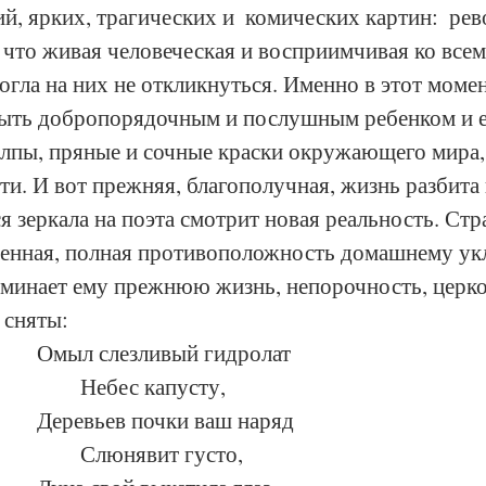
й, ярких, трагических и  комических картин:  рев
 что живая человеческая и восприимчивая ко всем
огла на них не откликнуться. Именно в этот моме
быть добропорядочным и послушным ребенком и ег
олпы, пряные и сочные краски окружающего мира,
ти. И вот прежняя, благополучная, жизнь разбита 
я зеркала на поэта смотрит новая реальность. Стр
енная, полная противоположность домашнему укла
минает ему прежнюю жизнь, непорочность, церков
 сняты:
					Омыл слезливый гидролат
						Небес капусту,
					Деревьев почки ваш наряд
						Слюнявит густо,