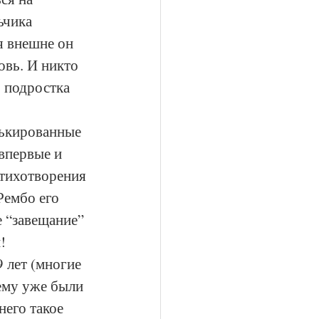
ьчика 
я внешне он 
вь. И никто 
 подростка 
лькированные 
впервые и 
стихотворения 
Рембо его 
е “завещание” 
! 
 лет (многие 
 ему уже были 
него такое 