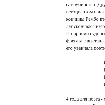
самоубийство. Дру
негоциантом и даж
кончины Рембо кто
лет скончался нег
По иронии судьбы
фрегата с выставл
его увенчала поэт
4 года для поэта 