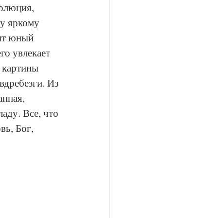
олюция, 
у яркому 
нт юный 
о увлекает 
 картины 
вдребезги. Из 
анная, 
ду. Все, что 
ь, Бог, 