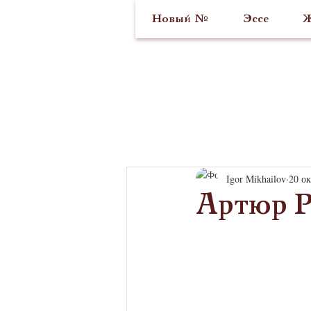
Новый №
Эссе
Ж
Igor Mikhailov
20 ок
Артюр 