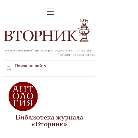
ВТОР
НИК
Толстый зависимый* литературно-художественный журнал
* от дня недели и погоды
Библиотека журнала
«Вторник»