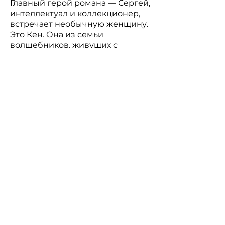
Главный герой романа — Сергей,
интеллектуал и коллекционер,
встречает необычную женщину.
Это Кен. Она из семьи
волшебников, живущих с
незапамятных времен в Англии.
Но у него есть и жена, и
любовница. Выбор придется
сделать. Интрига, грани любви,
взаимопроникновение
реальности и сказочно-
мифологического начала,
небольшие истории из жизни
Москвы, рассказы о книгах
делают роман по-настоящему
интересным.
В магазин
Для рукописей и предложений: