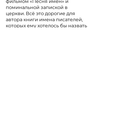
фильмом «Песня имён» и
поминальной запиской в
церкви. Всё это дорогие для
автора книги имена писателей,
которых ему хотелось бы назвать
собеседниками: от Пушкина до
Паустовского, от Торквато Тассо
до Бродского и далее.
Избранные литераторы —
современники И. Михайлова.
Полтора десятка эссе о
писателях, которых нет смысла
поминать всуе, предварительно
не прочитав. Отсюда и «не» в
названии: по-корейски «не» —
это «да».
В магазин
Для рукописей и предложений: