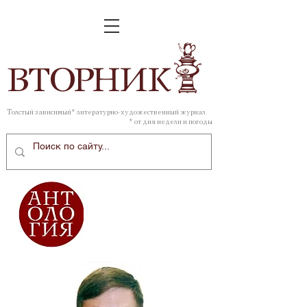
ВТОР
НИК
Толстый зависимый* литературно-художественный журнал
* от дня недели и погоды