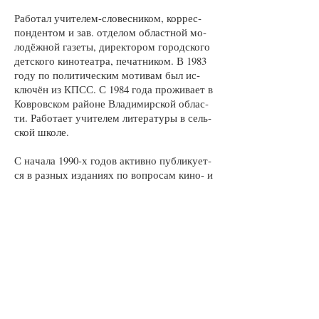
Ра­бо­тал учи­те­лем-сло­вес­ни­ком, кор­рес­
пон­ден­том и зав. от­де­лом об­ласт­ной мо­
ло­дёж­ной га­зе­ты, ди­рек­то­ром го­род­ско­го
дет­ско­го ки­но­те­ат­ра, пе­чат­ни­ком. В 1983
го­ду по по­ли­ти­чес­ким мо­ти­вам был ис­
клю­чён из КПСС. С 1984 го­да про­жи­ва­ет в
Ков­ров­ском рай­о­не Вла­ди­мир­ской об­лас­
ти. Ра­бо­та­ет учи­те­лем ли­те­ра­ту­ры в сель­
ской шко­ле.
С на­ча­ла 1990-х го­дов ак­тив­но пуб­ли­ку­ет­
ся в раз­ных из­да­ни­ях по во­про­сам ки­но- и
ли­те­ра­ту­ро­ве­де­ния, ме­то­ди­ки пре­по­да­ва­
ния ли­те­ра­ту­ры в шко­ле: «Ли­те­ра­тур­ное
обо­зре­ние», «Ли­те­ра­ту­ра в шко­ле», «Ки­
но­вед­чес­кие за­пис­ки», «Ис­кус­ст­во ки­но»,
«Ис­то­рик и ху­дож­ник» и др. Ав­тор ме­то­
ди­чес­ких по­со­бий для учи­те­лей «Па­мять
жан­ра» (1994), «Из жиз­ни сказ­ки» (2007),
про­грамм по ли­те­ра­ту­ре для 5−11-х клас­
сов, ря­да сце­на­ри­ев. Ав­тор книг «Ан­дрей
Кон­ча­лов­ский. Ни­кто не зна­ет…» (ЭКС­