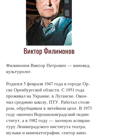
Виктор Филимонов
Фи­ли­мо­нов Вик­тор Пет­ро­вич — ки­но­вед,
куль­ту­ро­лог.
Ро­дил­ся 5 фев­ра­ля 1947 го­да в го­ро­де Ор­
ске Орен­бург­ской об­лас­ти. С 1951 го­да
про­жи­вал на Укра­и­не, в Лу­ган­ске. Окон­
чил сред­нюю шко­лу, ПТУ. Ра­бо­тал сто­ля­
ром, об­руб­щи­ком в ли­тей­ном це­хе. В 1973
го­ду окон­чил Во­ро­ши­лов­град­ский пед­ин­
сти­тут, а в 1982 го­ду — за­оч­ную ас­пи­ран­
ту­ру Ле­нин­град­ско­го ин­сти­ту­та те­ат­ра,
му­зы­ки и ки­не­ма­то­гра­фии, сек­тор ки­но.