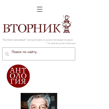
ВТОР
НИК
Толстый зависимый* литературно-художественный журнал
* от дня недели и погоды