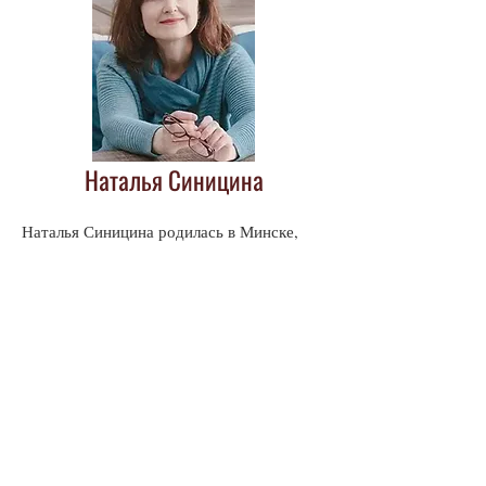
Наталья Синицина
Наталья Синицина родилась в Минске,
росла на Дальнем Востоке, живёт в
Балашихе.
Образование экономическое.
Стихи начала писать в 2020 году.
Один из ведущих авторов проекта «Курсы
Курской».
Публикации автора в журнале
«Вторник»
Для рукописей и предложений: