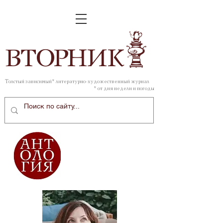
ВТОР
НИК
Толстый зависимый* литературно-художественный журнал
* от дня недели и погоды