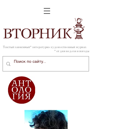
ВТОР
НИК
Толстый зависимый* литературно-художественный журнал
* от дня недели и погоды