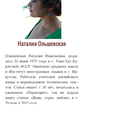
Наталия Ольшевская
Оль­шев­ская На­та­лия Ни­ко­ла­ев­на, ро­ди­
лась 22 июня 1973 го­да в г. Улан-Удэ Бу­
рят­ской АССР. Окон­чи­ла сред­нюю шко­лу
и Ин­сти­тут ино­стран­ных язы­ков в г. Ир­
кут­ске. Ра­бо­та­ла учи­те­лем ан­глий­ско­го
язы­ка и пе­ре­вод­чи­ком тех­ни­чес­ких текс­
тов. Сти­хи пи­шет с 10 лет, пе­ча­та­лась в
аль­ма­на­хе «Пер­во­цвет», так же из­да­ла
кни­гу сти­хов «Жи­ву, го­рю, люб­лю» в г.
Ту­лу­не в 2015 го­ду.
С 2018 го­да яв­ля­ет­ся ав­то­ром текс­тов и