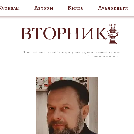
урналы
Авторы
Книги
Аудиокниги
ВТОР
НИК
Толстый зависимый* литературно-художественный журнал
* от дня недели и погоды