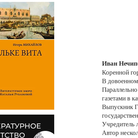
Иван Нечип
Коренной гор
В довоенном
Параллельно 
газетами в к
Выпускник Г
государствен
Учредитель 
Автор нескол