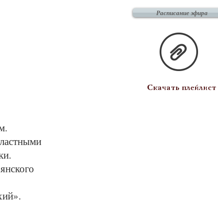
Расписание эфира
Скачать плейлист
м.
бластными
ки.
вянского
хий».