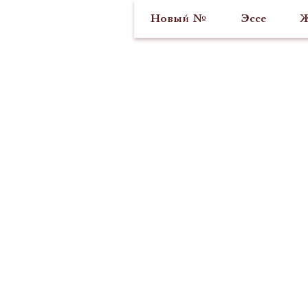
Новый №
Эссе
Ж